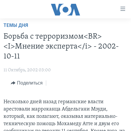
Линки
доступности
Перейти
ТЕМЫ ДНЯ
на
ГЛАВНОЕ
Борьба с терроризмом<BR>
основной
ПРОГРАММЫ
контент
<I>Мнение эксперта</i> - 2002-
ПРОЕКТЫ
Перейти
АМЕРИКА
10-11
к
ЭКСПЕРТИЗА
НОВОСТИ ЗА МИНУТУ
УЧИМ АНГЛИЙСКИЙ
основной
11 Октябрь, 2002 03:00
ИНТЕРВЬЮ
ИТОГИ
НАША АМЕРИКАНСКАЯ ИСТОРИЯ
навигации
Перейти
Поделиться
ФАКТЫ ПРОТИВ ФЕЙКОВ
ПОЧЕМУ ЭТО ВАЖНО?
А КАК В АМЕРИКЕ?
в
ЗА СВОБОДУ ПРЕССЫ
ДИСКУССИЯ VOA
АРТЕФАКТЫ
поиск
Несколько дней назад германские власти
УЧИМ АНГЛИЙСКИЙ
ДЕТАЛИ
АМЕРИКАНСКИЕ ГОРОДКИ
арестовали марроканца Абдельгани Мзуди,
ВИДЕО
НЬЮ-ЙОРК NEW YORK
ТЕСТЫ
который, как полагают, оказывал материально-
техническую помощь Мохамеду Атте и двум его
ПОДПИСКА НА НОВОСТИ
АМЕРИКА. БОЛЬШОЕ ПУТЕШЕСТВИЕ