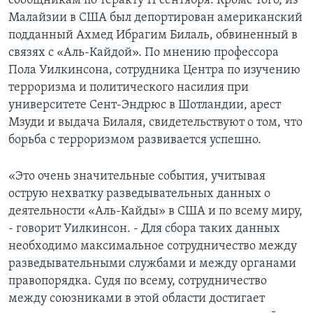
сообщникам по теракту 11 сентября. Кроме того, из
Малайзии в США был депортирован американский
Learning English
подданный Ахмед Ибрагим Билаль, обвиненный в
связях с «Аль-Кайдой». По мнению профессора
СОЦИАЛЬНЫЕ СЕТИ
Пола Уилкинсона, сотрудника Центра по изучению
терроризма и политического насилия при
университете Сент-Эндрюс в Шотландии, арест
Мзуди и выдача Билаля, свидетельствуют о том, что
Языки
борьба с терроризмом развивается успешно.
«Это очень значительные события, учитывая
острую нехватку разведывательных данных о
деятельности «Аль-Кайды» в США и по всему миру,
- говорит Уилкинсон. - Для сбора таких данных
необходимо максимальное сотрудничество между
разведывательными службами и между органами
правопорядка. Судя по всему, сотрудничество
между союзниками в этой области достигает