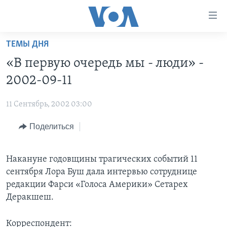
Линки
доступности
Перейти
ТЕМЫ ДНЯ
на
ГЛАВНОЕ
«В первую очередь мы - люди» -
основной
ПРОГРАММЫ
контент
2002-09-11
ПРОЕКТЫ
Перейти
АМЕРИКА
к
11 Сентябрь, 2002 03:00
ЭКСПЕРТИЗА
НОВОСТИ ЗА МИНУТУ
УЧИМ АНГЛИЙСКИЙ
основной
Поделиться
ИНТЕРВЬЮ
ИТОГИ
НАША АМЕРИКАНСКАЯ ИСТОРИЯ
навигации
Перейти
ФАКТЫ ПРОТИВ ФЕЙКОВ
ПОЧЕМУ ЭТО ВАЖНО?
А КАК В АМЕРИКЕ?
в
Накануне годовщины трагических событий 11
ЗА СВОБОДУ ПРЕССЫ
ДИСКУССИЯ VOA
АРТЕФАКТЫ
поиск
сентября Лора Буш дала интервью сотруднице
УЧИМ АНГЛИЙСКИЙ
ДЕТАЛИ
АМЕРИКАНСКИЕ ГОРОДКИ
редакции Фарси «Голоса Америки» Сетарех
Деракшеш.
ВИДЕО
НЬЮ-ЙОРК NEW YORK
ТЕСТЫ
ПОДПИСКА НА НОВОСТИ
АМЕРИКА. БОЛЬШОЕ ПУТЕШЕСТВИЕ
Корреспондент: