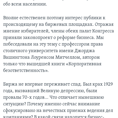
обо всем населении.
Learning English
Вполне естественен поэтому интерес публики к
СОЦИАЛЬНЫЕ СЕТИ
происходящему на биржевых площадках. Отражая
мнение избирателей, члены обеих палат Конгресса
приняли законопроект о реформе бизнеса. Мы
побеседовали на эту тему с профессором права
Языки
столичного университета имени Джорджа
Вашингтона Лоуренсом Митчеллом, автором
только что вышедшей книги «Корпоративная
безответственность».
Биржа не впервые переживает спад. Был крах 1929
года, вызвавший Великую депрессию, были
провалы 70-х годов... Что отличает нынешнюю
ситуацию? Почему именно сейчас внимание
сфокусировано на нечестных приемах ведения дел
компаниями? В какой связи находится бизнес-