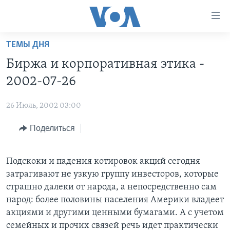
Линки
доступности
Перейти
ТЕМЫ ДНЯ
на
ГЛАВНОЕ
Биржа и корпоративная этика -
основной
ПРОГРАММЫ
контент
2002-07-26
ПРОЕКТЫ
Перейти
АМЕРИКА
к
26 Июль, 2002 03:00
ЭКСПЕРТИЗА
НОВОСТИ ЗА МИНУТУ
УЧИМ АНГЛИЙСКИЙ
основной
Поделиться
ИНТЕРВЬЮ
ИТОГИ
НАША АМЕРИКАНСКАЯ ИСТОРИЯ
навигации
Перейти
ФАКТЫ ПРОТИВ ФЕЙКОВ
ПОЧЕМУ ЭТО ВАЖНО?
А КАК В АМЕРИКЕ?
в
Подскоки и падения котировок акций сегодня
ЗА СВОБОДУ ПРЕССЫ
ДИСКУССИЯ VOA
АРТЕФАКТЫ
поиск
затрагивают не узкую группу инвесторов, которые
УЧИМ АНГЛИЙСКИЙ
ДЕТАЛИ
АМЕРИКАНСКИЕ ГОРОДКИ
страшно далеки от народа, а непосредственно сам
народ: более половины населения Америки владеет
ВИДЕО
НЬЮ-ЙОРК NEW YORK
ТЕСТЫ
акциями и другими ценными бумагами. А с учетом
ПОДПИСКА НА НОВОСТИ
АМЕРИКА. БОЛЬШОЕ ПУТЕШЕСТВИЕ
семейных и прочих связей речь идет практически