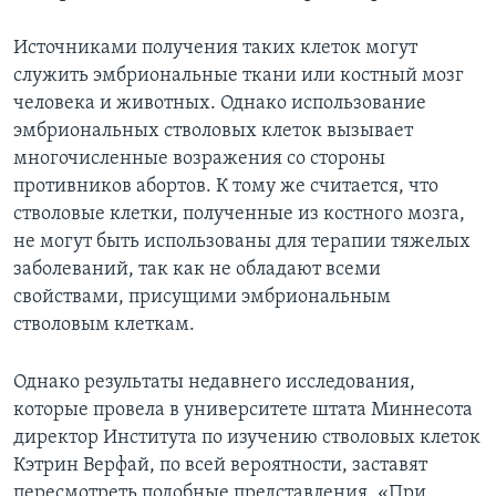
Learning English
Источниками получения таких клеток могут
служить эмбриональные ткани или костный мозг
СОЦИАЛЬНЫЕ СЕТИ
человека и животных. Однако использование
эмбриональных стволовых клеток вызывает
многочисленные возражения со стороны
противников абортов. К тому же считается, что
Языки
стволовые клетки, полученные из костного мозга,
не могут быть использованы для терапии тяжелых
заболеваний, так как не обладают всеми
свойствами, присущими эмбриональным
стволовым клеткам.
Однако результаты недавнего исследования,
которые провела в университете штата Миннесота
директор Института по изучению стволовых клеток
Кэтрин Верфай, по всей вероятности, заставят
пересмотреть подобные представления. «При