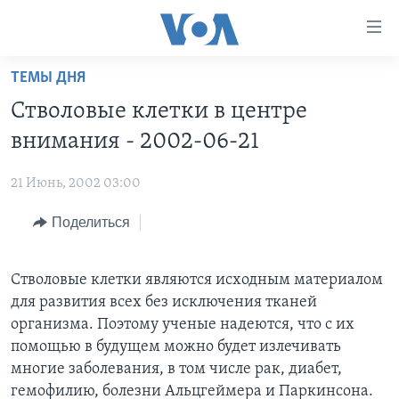
Линки
доступности
Перейти
ТЕМЫ ДНЯ
на
ГЛАВНОЕ
Стволовые клетки в центре
основной
ПРОГРАММЫ
контент
внимания - 2002-06-21
ПРОЕКТЫ
Перейти
АМЕРИКА
к
21 Июнь, 2002 03:00
ЭКСПЕРТИЗА
НОВОСТИ ЗА МИНУТУ
УЧИМ АНГЛИЙСКИЙ
основной
Поделиться
ИНТЕРВЬЮ
ИТОГИ
НАША АМЕРИКАНСКАЯ ИСТОРИЯ
навигации
Перейти
ФАКТЫ ПРОТИВ ФЕЙКОВ
ПОЧЕМУ ЭТО ВАЖНО?
А КАК В АМЕРИКЕ?
в
Стволовые клетки являются исходным материалом
ЗА СВОБОДУ ПРЕССЫ
ДИСКУССИЯ VOA
АРТЕФАКТЫ
поиск
для развития всех без исключения тканей
УЧИМ АНГЛИЙСКИЙ
ДЕТАЛИ
АМЕРИКАНСКИЕ ГОРОДКИ
организма. Поэтому ученые надеются, что с их
помощью в будущем можно будет излечивать
ВИДЕО
НЬЮ-ЙОРК NEW YORK
ТЕСТЫ
многие заболевания, в том числе рак, диабет,
ПОДПИСКА НА НОВОСТИ
АМЕРИКА. БОЛЬШОЕ ПУТЕШЕСТВИЕ
гемофилию, болезни Альцгеймера и Паркинсона.