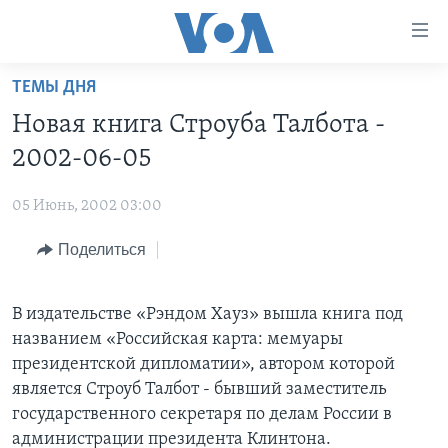
Линки
доступности
Перейти
ТЕМЫ ДНЯ
на
ГЛАВНОЕ
Новая книга Строуба Талбота -
основной
ПРОГРАММЫ
контент
2002-06-05
ПРОЕКТЫ
Перейти
АМЕРИКА
к
05 Июнь, 2002 03:00
ЭКСПЕРТИЗА
НОВОСТИ ЗА МИНУТУ
УЧИМ АНГЛИЙСКИЙ
основной
Поделиться
ИНТЕРВЬЮ
ИТОГИ
НАША АМЕРИКАНСКАЯ ИСТОРИЯ
навигации
Перейти
ФАКТЫ ПРОТИВ ФЕЙКОВ
ПОЧЕМУ ЭТО ВАЖНО?
А КАК В АМЕРИКЕ?
в
В издательстве «Рэндом Хауз» вышла книга под
ЗА СВОБОДУ ПРЕССЫ
ДИСКУССИЯ VOA
АРТЕФАКТЫ
поиск
названием «Российская карта: мемуары
УЧИМ АНГЛИЙСКИЙ
ДЕТАЛИ
АМЕРИКАНСКИЕ ГОРОДКИ
президентской дипломатии», автором которой
является Строуб Талбот - бывший заместитель
ВИДЕО
НЬЮ-ЙОРК NEW YORK
ТЕСТЫ
государственного секретаря по делам России в
ПОДПИСКА НА НОВОСТИ
АМЕРИКА. БОЛЬШОЕ ПУТЕШЕСТВИЕ
администрации президента Клинтона.