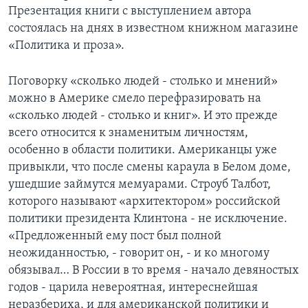
Презентация книги с выступлением автора
Learning English
состоялась на днях в известном книжном магазине
«Политика и проза».
СОЦИАЛЬНЫЕ СЕТИ
Поговорку «сколько людей - столько и мнений»
можно в Америке смело перефразировать на
«сколько людей - столько и книг». И это прежде
Языки
всего относится к знаменитым личностям,
особенно в области политики. Американцы уже
привыкли, что после смены караула в Белом доме,
ушедшие займутся мемуарами. Строуб Талбот,
которого называют «архитектором» российской
политики президента Клинтона - не исключение.
«Предложенный ему пост был полной
неожиданностью, - говорит он, - и ко многому
обязывал… В России в то время - начало девяностых
годов - царила невероятная, интереснейшая
неразбериха, и для американской политики и