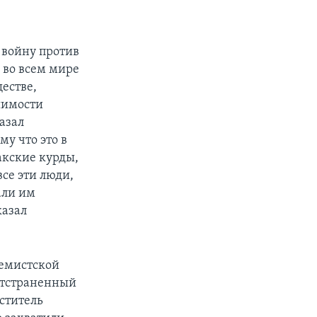
 войну против
 во всем мире
естве,
шимости
азал
у что это в
акские курды,
се эти люди,
али им
казал
ремистской
отстраненный
еститель