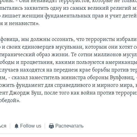
роны. - Они ненавидят террористов, которые не тольк
 пытались захватить одну из самых великий религий м
о лишает женщин фундаментальных прав и учит детей
м и ненависти».
лфовица, мы должны осознать, что террористы избра
о и своих единоверцев мусульман, которым они хотят с
иранический образ жизни. Те сотни миллионов мусу
боды и процветания, какими пользуются американцы
случаев находятся на переднем крае борьбы против те
им, - сказал заместитель министра обороны Вулфовиц, 
ожить фундамент для справедливого и мирного мира, 
ент Джордж Буш, после того как война против террор
обедой».
ься
Follow us
Распечатать