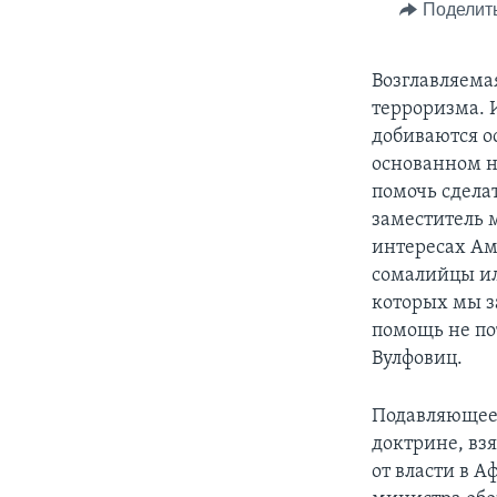
Поделит
Возглавляема
терроризма. 
добиваются о
основанном н
помочь сделат
заместитель 
интересах Ам
сомалийцы ил
которых мы з
помощь не пот
Вулфовиц.
Подавляющее 
доктрине, вз
от власти в А