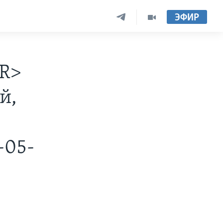
ЭФИР
BR>
й,
-05-