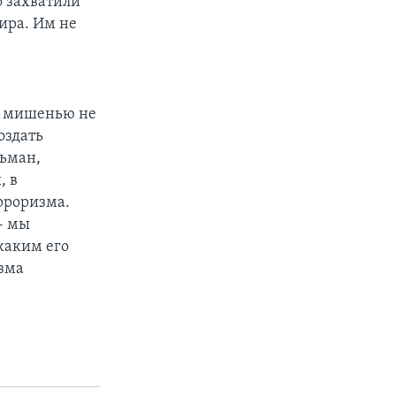
о захватили
ира. Им не
ли мишенью не
оздать
льман,
, в
рроризма.
- мы
каким его
изма