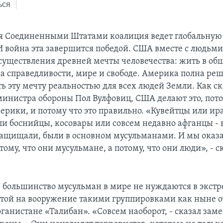
ься
я Соединенными Штатами коалиция ведет глобальную
И война эта завершится победой. США вместе с людьми
существления древней мечты человечества: жить в общ
а справедливости, мире и свободе. Америка полна ре
ь эту мечту реальностью для всех людей Земли. Как ск
министра обороны Пол Вулфовиц, США делают это, потом
ерики, и потому что это правильно. «Кувейтцы или ир
и боснийцы, косовары или совсем недавно афганцы - в
ащищали, были в основном мусульманами. И мы оказ
ому, что они мусульмане, а потому, что они люди», - с
большинство мусульман в мире не нуждаются в экст
ятой на вооружение такими группировками как ныне 
фганистане «Талибан». «Совсем наоборот, - сказал зам