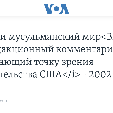
 и мусульманский мир<
дакционный комментари
ающий точку зрения
тельства США</i> - 2002
3:00