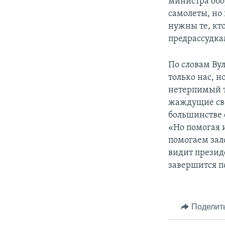
министра обо
самолеты, но
нужны те, кт
предрассудка
По словам Ву
только нас, н
нетерпимый т
жаждущие сво
большинстве 
«Но помогая 
помогаем зал
видит презид
завершится п
Поделит