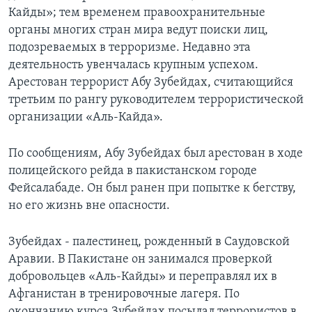
Кайды»; тем временем правоохранительные
Learning English
органы многих стран мира ведут поиски лиц,
подозреваемых в терроризме. Недавно эта
СОЦИАЛЬНЫЕ СЕТИ
деятельность увенчалась крупным успехом.
Арестован террорист Абу Зубейдах, считающийся
третьим по рангу руководителем террористической
организации «Аль-Кайда».
Языки
По сообщениям, Абу Зубейдах был арестован в ходе
полицейского рейда в пакистанском городе
Фейсалабаде. Он был ранен при попытке к бегству,
но его жизнь вне опасности.
Зубейдах - палестинец, рожденный в Саудовской
Аравии. В Пакистане он занимался проверкой
добровольцев «Аль-Кайды» и переправлял их в
Афганистан в тренировочные лагеря. По
окончанию курса Зубейдах посылал террористов в