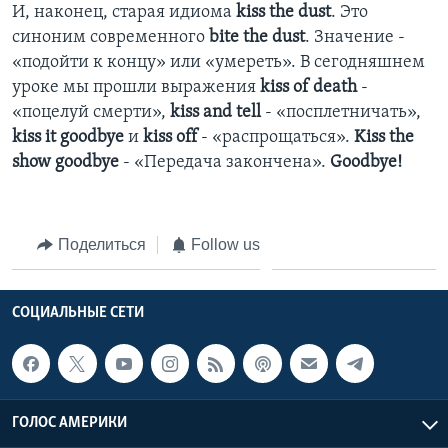
И, наконец, старая идиома
kiss the dust
. Это
синоним современного
bite the dust
. Значение -
«подойти к концу» или «умереть». В сегодняшнем
уроке мы прошли выражения
kiss of death
-
«поцелуй смерти»,
kiss and tell
- «посплетничать»,
kiss it goodbye
и
kiss off
- «распрощаться».
Kiss the
show goodbye
- «Передача закончена».
Goodbye!
Поделиться
Follow us
СОЦИАЛЬНЫЕ СЕТИ
ГОЛОС АМЕРИКИ