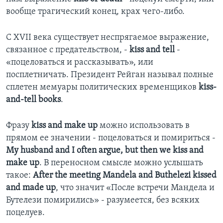
вообще трагический конец, крах чего-либо.
Learning English
С XVII века существует неспрягаемое выражение,
СОЦИАЛЬНЫЕ СЕТИ
связанное с предательством, -
kiss and tell
-
«поцеловаться и рассказывать», или
посплетничать. Президент Рейган называл полные
сплетен мемуары политических временщиков
kiss-
Языки
and-tell books
.
Фразу
kiss and make up
можно использовать в
прямом ее значении - поцеловаться и помириться -
My husband and I often argue, but then we kiss and
make up
. В переносном смысле можно услышать
такое:
After the meeting Mandela and Buthelezi kissed
and made up
, что значит «После встречи Мандела и
Бутелези помирились» - разумеется, без всяких
поцелуев.