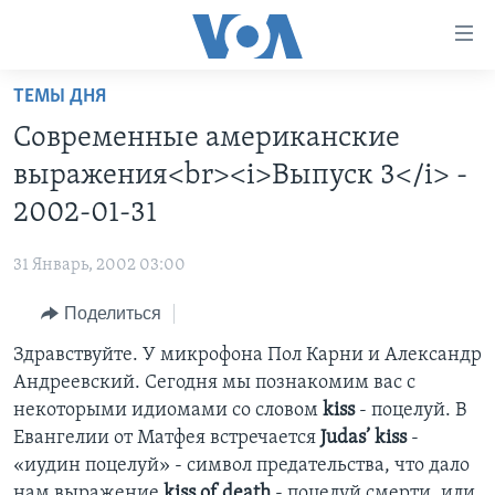
Линки
доступности
Перейти
ТЕМЫ ДНЯ
на
ГЛАВНОЕ
Современные американские
основной
ПРОГРАММЫ
контент
выражения<br><i>Выпуск 3</i> -
ПРОЕКТЫ
Перейти
АМЕРИКА
2002-01-31
к
ЭКСПЕРТИЗА
НОВОСТИ ЗА МИНУТУ
УЧИМ АНГЛИЙСКИЙ
основной
31 Январь, 2002 03:00
ИНТЕРВЬЮ
ИТОГИ
НАША АМЕРИКАНСКАЯ ИСТОРИЯ
навигации
Перейти
Поделиться
ФАКТЫ ПРОТИВ ФЕЙКОВ
ПОЧЕМУ ЭТО ВАЖНО?
А КАК В АМЕРИКЕ?
в
Здравствуйте. У микрофона Пол Карни и Александр
ЗА СВОБОДУ ПРЕССЫ
ДИСКУССИЯ VOA
АРТЕФАКТЫ
поиск
Андреевский. Сегодня мы познакомим вас с
УЧИМ АНГЛИЙСКИЙ
ДЕТАЛИ
АМЕРИКАНСКИЕ ГОРОДКИ
некоторыми идиомами со словом
kiss
- поцелуй. В
ВИДЕО
Евангелии от Матфея встречается
Judas’ kiss
-
НЬЮ-ЙОРК NEW YORK
ТЕСТЫ
«иудин поцелуй» - символ предательства, что дало
ПОДПИСКА НА НОВОСТИ
АМЕРИКА. БОЛЬШОЕ ПУТЕШЕСТВИЕ
нам выражение
kiss of death
- поцелуй смерти, или