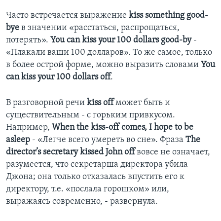
Часто встречается выражение
kiss something good-
bye
в значении «расстаться, распрощаться,
потерять».
You can kiss your 100 dollars good-by
-
«Плакали ваши 100 долларов». То же самое, только
в более острой форме, можно выразить словами
You
can kiss your 100 dollars off
.
В разговорной речи
kiss off
может быть и
существительным - с горьким привкусом.
Например,
When the kiss-off comes, I hope to be
asleep
- «Легче всего умереть во сне». Фраза
The
director’s secretary kissed John off
вовсе не означает,
разумеется, что секретарша директора убила
Джона; она только отказалась впустить его к
директору, т.е. «послала горошком» или,
выражаясь современно, - развернула.