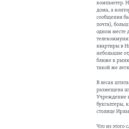
компьютер. Н
дома, а конт
сообщения бы
почта), боль
одном месте 
телекоммуник
квартиры в Н
небольшие отд
ближе к рынк
такой же лег
В лесах штата
размещена ш
Учреждение н
бухгалтеры, к
столице Ирла
Что из этого 