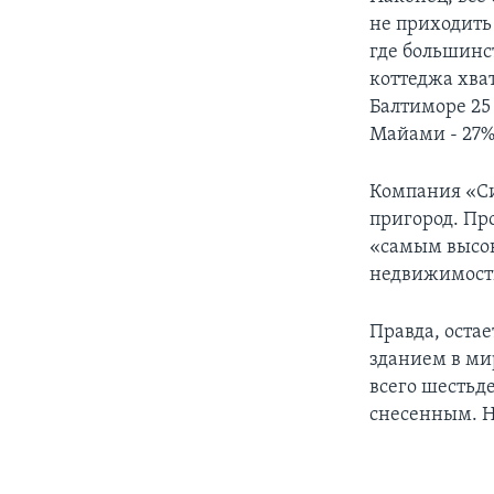
не приходить 
где большинс
коттеджа хва
Балтиморе 25
Майами - 27%,
Компания «Си
пригород. Пр
«самым высок
недвижимости
Правда, оста
зданием в ми
всего шестьд
снесенным. Н