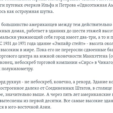
ги путевых очерков Ильфа и Петрова «Одноэтажная А
сь как остроумная шутка.
большинство американцев между тем действительно 
жных домах, работает в зданиях до шести этажей высо
мальски уважающий себя город имеет два-три, а то 
С 1931 до 1971 года здание «Эмпайр стейт» - высота око
 высоким в мире. Пока его не переросли сдвоенные б
оргового центра на южной оконечности Манхэттена (о
аконец, небоскреб торговой компании «Сирс» в Чикаго
к полукилометру.
орд рухнул - не небоскреб, конечно, а рекорд. Здание 
построенное далеко от Соединенных Штатов, в столиц
е, значительно выше. А через пять лет американские
 вытеснены из первой десятки. Все самые высокие зда
ся в юго-восточной Азии.