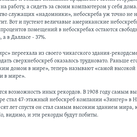
на работу, а сидеть за своим компьютером у себя дома
тво служащих «надомники», небоскреба уж точно не 
тит. Вот и пустеют величавые американские небоскреб
 процентов помещений в небоскребах остаются свобод
 а в Далласе - 37%.
рс» переехала из своего чикагского здания-рекордсм
одать сверхнебоскреб оказалось трудновато. Раньше ег
им домом в мире», теперь называют «самой высокой
 в мире».
ется возможность иных рекордов. В 1908 году самым в
ре стал 47-этажный небоскреб компании «Зингер» в 
есят лет спустя он стал самым высоким зданием мира, 
о, видимо, и эти рекорды будут побиты.