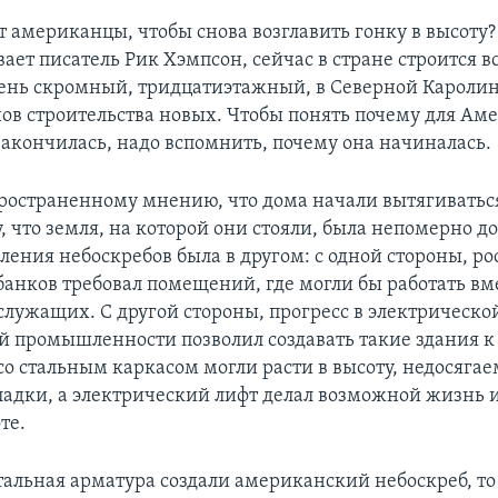
 американцы, чтобы снова возглавить гонку в высоту?
ает писатель Рик Хэмпсон, сейчас в стране строится в
чень скромный, тридцатиэтажный, в Северной Каролин
ов строительства новых. Чтобы понять почему для Ам
закончилась, надо вспомнить, почему она начиналась.
ространенному мнению, что дома начали вытягиватьс
, что земля, на которой они стояли, была непомерно до
ления небоскребов была в другом: с одной стороны, ро
банков требовал помещений, где могли бы работать вм
служащих. С другой стороны, прогресс в электрическо
й промышленности позволил создавать такие здания к
со стальным каркасом могли расти в высоту, недосяга
адки, а электрический лифт делал возможной жизнь и
те.
тальная арматура создали американский небоскреб, то у