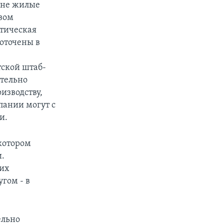
 не жилые
твом
атическая
оточены в
тской штаб-
тельно
изводству,
пании могут с
и.
 котором
.
 их
гом - в
ельно