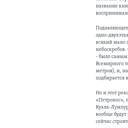
название кни
воспринимало
Подавляющее 
одно-двухэта
всякий мало-
небоскребов. 
- было самым
Всемирного т
метров), и, н
подбирается 
Но и этот рек
«Петронос», 
Куала-Лумпур
вообще будут
сейчас строят