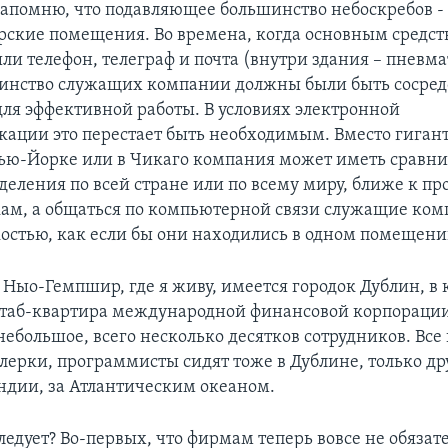
апомню, что подавляющее большинство небоскребов -
орские помещения. Во времена, когда основным средс
ли телефон, телеграф и почта (внутри здания – пневм
шинство служащих компании должны были быть сосред
для эффективной работы. В условиях электронной
ации это перестает быть необходимым. Вместо гиган
ью-Йорке или в Чикаго компания может иметь сравни
еления по всей стране или по всему миру, ближе к про
ам, а общаться по компьютерной связи служащие ком
костью, как если бы они находились в одном помещени
 Ныо-Гемпшир, где я живу, имеется городок Дублин, в
таб-квартира международной финансовой корпорации
ебольшое, всего несколько десятков сотрудников. Все
лерки, программисты сидят тоже в Дублине, только дру
ндии, за Атлантическим океаном.
следует? Во-первых, что фирмам теперь вовсе не обязат