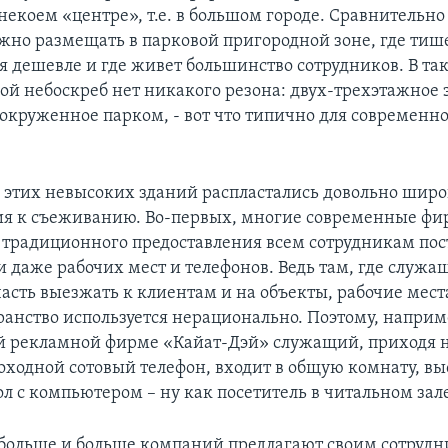
 некоем «центре», т.е. в большом городе. Сравнительн
жно размещать в парковой пригородной зоне, где тише
ля дешевле и где живет большинство сотрудников. В та
гой небоскреб нет никакого резона: двух-трехэтажное 
, окруженное парком, - вот что типично для современн
 этих невысоких зданий распластались довольно широк
ия к съеживанию. Во-первых, многие современные ф
т традиционного предоставления всем сотрудникам по
и даже рабочих мест и телефонов. Ведь там, где служа
асть выезжать к клиентам и на объекты, рабочие мест
транство используется нерационально. Поэтому, наприм
 рекламной фирме «Кайат-Дэй» служащий, приходя на
роходной сотовый телефон, входит в общую комнату, в
ол с компьютером – ну как посетитель в читальном зал
 больше и больше компаний предлагают своим сотрудн