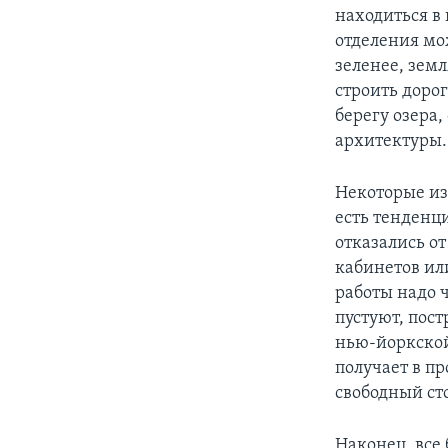
находиться в
отделения мо
зеленее, зем
строить доро
берегу озера
архитектуры.
Некоторые из
есть тенденц
отказались о
кабинетов ил
работы надо ч
пустуют, пос
нью-йоркской
получает в п
свободный ст
Наконец, все