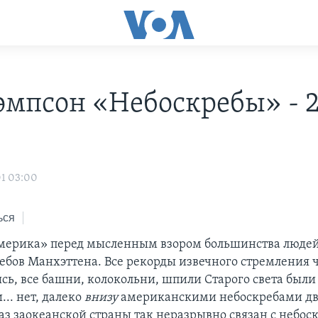
эмпсон «Небоскребы» - 
01 03:00
ься
мерика» перед мысленным взором большинства люде
ебов Манхэттена. Все рекорды извечного стремления 
ысь, все башни, колокольни, шпили Старого света были
... нет, далеко
внизу
американскими небоскребами дв
аз заокеанской страны так неразрывно связан с небос