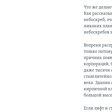
Что же делают
Как рассказыв
небоскреб, о
никаких план
небоскребов 
Вопреки расп
только потому
причина появ
корпораций, 
даже тысячи 
сталелитейно
века. Здания 
кирпичной кл
большой высо
Если лифт и с