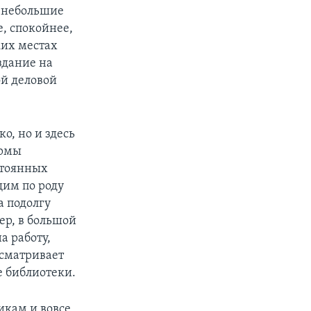
о небольшие
, спокойнее,
ких местах
здание на
ой деловой
о, но и здесь
ирмы
стоянных
щим по роду
а подолгу
ер, в большой
 работу,
ысматривает
е библиотеки.
икам и вовсе