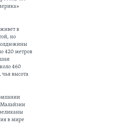
мерика»
живет в
той, но
и полдюжины
ло 420 метров
ашни
коло 460
, чья высота
компании
е Малайзии
 великаны
ния в мире