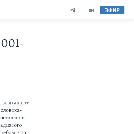
ЭФИР
2001-
й возникают
человека-
 оставлены
адцатого
кребом, что