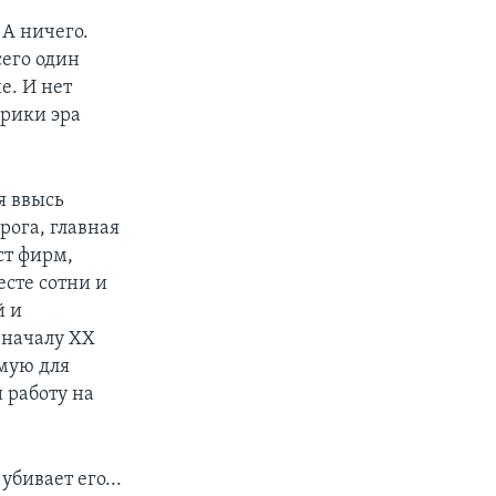
 А ничего.
сего один
е. И нет
ерики эра
я ввысь
рога, главная
ст фирм,
есте сотни и
й и
 началу XX
емую для
 работу на
бивает его...