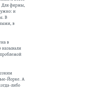
. Для фирмы,
нужно: и
ы. В
ными, в
ена в
о называли
 проблемой
ысоким
Нью-Йорке. А
когда-либо