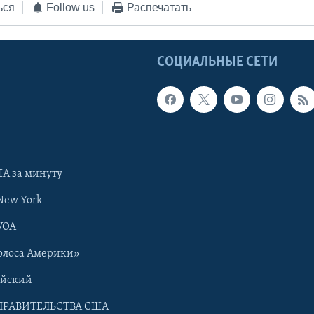
ься
Follow us
Распечатать
Ы
СОЦИАЛЬНЫЕ СЕТИ
А за минуту
New York
VOA
олоса Америки»
ийский
ПРАВИТЕЛЬСТВА США