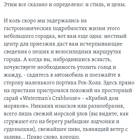
Этим все сказано и определено: и стиль, и цены.
И коль скоро мы задержались на
гастрономических подробностях жизни этого
небольшого городка, вот вам еще одна: местный
центр для приезжих даст вам исчерпывающие
сведения о пеших и велосипедных маршрутах
города. А когда вы, набродившись всласть,
почувствуете необходимость утолить голод и
жажду, - садитесь в автомобиль и поезжайте в
сторону маленького портика Рок-Холл. Здесь прямо
на пристани пристроился похожий на просторный
сарай «Waterman's Crabhouse» - «Крабий дом
моряков». Никаких изысков или разнообразия,
всего лишь свежий морской улов (вы видите, как
сгружают его на берегу рыбацкие лодчонки и
суденышки), свежайшее пиво, пьянящий ветер с
залива... Право слово, хорошо.