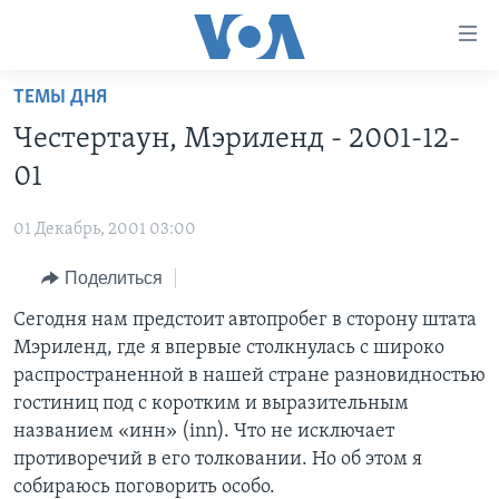
Линки
доступности
Перейти
ТЕМЫ ДНЯ
на
ГЛАВНОЕ
Честертаун, Мэриленд - 2001-12-
основной
ПРОГРАММЫ
контент
01
ПРОЕКТЫ
Перейти
АМЕРИКА
к
01 Декабрь, 2001 03:00
ЭКСПЕРТИЗА
НОВОСТИ ЗА МИНУТУ
УЧИМ АНГЛИЙСКИЙ
основной
Поделиться
ИНТЕРВЬЮ
ИТОГИ
НАША АМЕРИКАНСКАЯ ИСТОРИЯ
навигации
Перейти
ФАКТЫ ПРОТИВ ФЕЙКОВ
Сегодня нам предстоит автопробег в сторону штата
ПОЧЕМУ ЭТО ВАЖНО?
А КАК В АМЕРИКЕ?
в
Мэриленд, где я впервые столкнулась с широко
ЗА СВОБОДУ ПРЕССЫ
ДИСКУССИЯ VOA
АРТЕФАКТЫ
поиск
распространенной в нашей стране разновидностью
УЧИМ АНГЛИЙСКИЙ
ДЕТАЛИ
АМЕРИКАНСКИЕ ГОРОДКИ
гостиниц под с коротким и выразительным
названием «инн» (inn). Что не исключает
ВИДЕО
НЬЮ-ЙОРК NEW YORK
ТЕСТЫ
противоречий в его толковании. Но об этом я
ПОДПИСКА НА НОВОСТИ
АМЕРИКА. БОЛЬШОЕ ПУТЕШЕСТВИЕ
собираюсь поговорить особо.