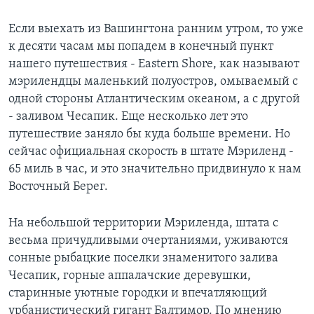
Learning English
Если выехать из Вашингтона ранним утром, то уже
к десяти часам мы попадем в конечный пункт
СОЦИАЛЬНЫЕ СЕТИ
нашего путешествия - Eastern Shore, как называют
мэрилендцы маленький полуостров, омываемый с
одной стороны Атлантическим океаном, а с другой
- заливом Чесапик. Еще несколько лет это
Языки
путешествие заняло бы куда больше времени. Но
сейчас официальная скорость в штате Мэриленд -
65 миль в час, и это значительно придвинуло к нам
Восточный Берег.
На небольшой территории Мэриленда, штата с
весьма причудливыми очертаниями, уживаются
сонные рыбацкие поселки знаменитого залива
Чесапик, горные аппалачские деревушки,
старинные уютные городки и впечатляющий
урбанистический гигант Балтимор. По мнению