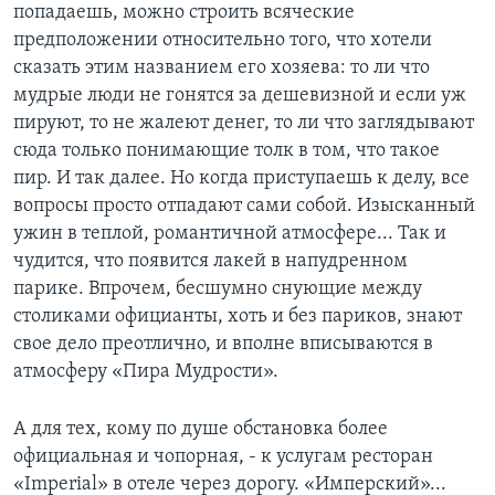
попадаешь, можно строить всяческие
предположении относительно того, что хотели
сказать этим названием его хозяева: то ли что
мудрые люди не гонятся за дешевизной и если уж
пируют, то не жалеют денег, то ли что заглядывают
сюда только понимающие толк в том, что такое
пир. И так далее. Но когда приступаешь к делу, все
вопросы просто отпадают сами собой. Изысканный
ужин в теплой, романтичной атмосфере... Так и
чудится, что появится лакей в напудренном
парике. Впрочем, бесшумно снующие между
столиками официанты, хоть и без париков, знают
свое дело преотлично, и вполне вписываются в
атмосферу «Пира Мудрости».
А для тех, кому по душе обстановка более
официальная и чопорная, - к услугам ресторан
«Imperial» в отеле через дорогу. «Имперский»...