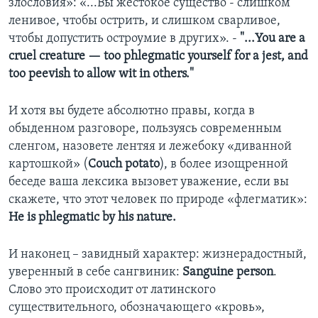
злословия»: «...Вы жестокое существо - слишком
ленивое, чтобы острить, и слишком сварливое,
чтобы допустить остроумие в других». -
"...You are a
cruel creature — too phlegmatic yourself for a jest, and
too peevish to allow wit in others."
И хотя вы будете абсолютно правы, когда в
обыденном разговоре, пользуясь современным
сленгом, назовете лентяя и лежебоку «диванной
картошкой» (
Couch potato
), в более изощренной
беседе ваша лексика вызовет уважение, если вы
скажете, что этот человек по природе «флегматик»:
He is phlegmatic by his nature.
И наконец – завидный характер: жизнерадостный,
уверенный в себе сангвиник:
Sanguine person
.
Слово это происходит от латинского
существительного, обозначающего «кровь»,