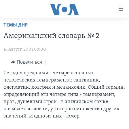
Линки
доступности
Перейти
ТЕМЫ ДНЯ
на
ГЛАВНОЕ
Американский словарь № 2
основной
ПРОГРАММЫ
контент
16 Август, 2001 03:00
ПРОЕКТЫ
Перейти
АМЕРИКА
к
ЭКСПЕРТИЗА
Поделиться
НОВОСТИ ЗА МИНУТУ
УЧИМ АНГЛИЙСКИЙ
основной
ИНТЕРВЬЮ
ИТОГИ
НАША АМЕРИКАНСКАЯ ИСТОРИЯ
Сегодня пред нами - четыре основных
навигации
человеческих темперамента: сангвиник,
Перейти
ФАКТЫ ПРОТИВ ФЕЙКОВ
ПОЧЕМУ ЭТО ВАЖНО?
А КАК В АМЕРИКЕ?
флегматик, холерик и меланхолик. Общий термин,
в
ЗА СВОБОДУ ПРЕССЫ
ДИСКУССИЯ VOA
АРТЕФАКТЫ
определяющий эти четыре типа - темперамент,
поиск
нрав, душевный строй - в английском языке
УЧИМ АНГЛИЙСКИЙ
ДЕТАЛИ
АМЕРИКАНСКИЕ ГОРОДКИ
называется словом, у которого множество других
ВИДЕО
НЬЮ-ЙОРК NEW YORK
ТЕСТЫ
значений. И одно из них - юмор.
ПОДПИСКА НА НОВОСТИ
АМЕРИКА. БОЛЬШОЕ ПУТЕШЕСТВИЕ