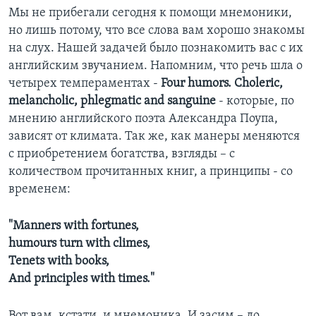
Мы не прибегали сегодня к помощи мнемоники,
но лишь потому, что все слова вам хорошо знакомы
на слух. Нашей задачей было познакомить вас с их
английским звучанием. Напомним, что речь шла о
четырех темпераментах -
Four humors. Choleric,
melancholic, phlegmatic and sanguine
- которые, по
мнению английского поэта Александра Поупа,
зависят от климата. Так же, как манеры меняются
с приобретением богатства, взгляды – с
количеством прочитанных книг, а принципы - со
временем:
"Manners with fortunes,
humours turn with climes,
Tenets with books,
And principles with times."
Вот вам, кстати, и мнемоника. И засим – до