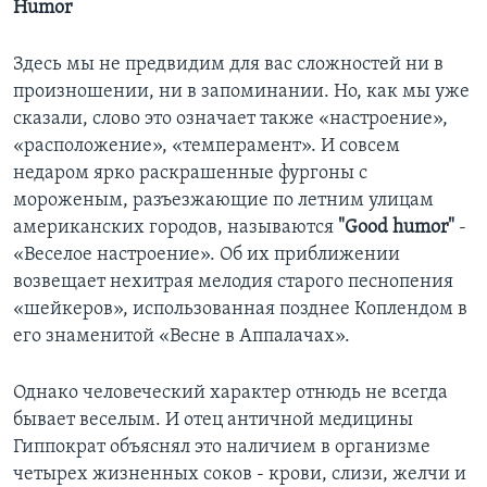
Humor
Learning English
Здесь мы не предвидим для вас сложностей ни в
произношении, ни в запоминании. Но, как мы уже
СОЦИАЛЬНЫЕ СЕТИ
сказали, слово это означает также «настроение»,
«расположение», «темперамент». И совсем
недаром ярко раскрашенные фургоны с
Языки
мороженым, разъезжающие по летним улицам
американских городов, называются
"Good humor"
-
«Веселое настроение». Об их приближении
возвещает нехитрая мелодия старого песнопения
«шейкеров», использованная позднее Коплендом в
его знаменитой «Весне в Аппалачах».
Однако человеческий характер отнюдь не всегда
бывает веселым. И отец античной медицины
Гиппократ объяснял это наличием в организме
четырех жизненных соков - крови, слизи, желчи и