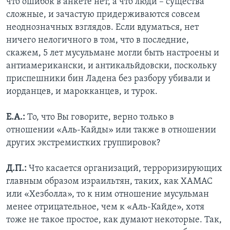
что ошибок в анкете нет, а что люди – существа
сложные, и зачастую придерживаются совсем
неоднозначных взглядов. Если вдуматься, нет
ничего нелогичного в том, что в последние,
скажем, 5 лет мусульмане могли быть настроены и
антиамерикански, и антикальйдовски, поскольку
приспешники бин Ладена без разбору убивали и
иорданцев, и марокканцев, и турок.
Е.А.:
То, что Вы говорите, верно только в
отношении «Аль-Кайды» или также в отношении
других экстремистких группировок?
Д.П.:
Что касается организаций, терроризирующих
главным образом израильтян, таких, как ХАМАС
или «Хезболла», то к ним отношение мусульман
менее отрицательное, чем к «Аль-Кайде», хотя
тоже не такое простое, как думают некоторые. Так,