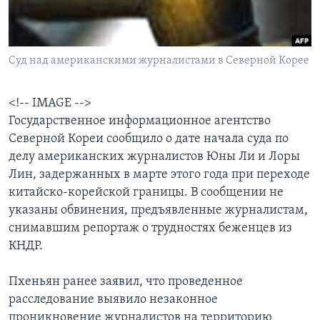
Learning English
Суд над американскими журналистами в Северной Корее
СОЦИАЛЬНЫЕ СЕТИ
<!-- IMAGE -->
Государственное информационное агентство
Языки
Северной Кореи сообщило о дате начала суда по
делу американских журналистов Юны Ли и Лоры
Лин, задержанных в марте этого года при переходе
китайско-корейской границы. В сообщении не
указаны обвинения, предъявленные журналистам,
снимавшим репортаж о трудностях беженцев из
КНДР.
Пхеньян ранее заявил, что проведенное
расследование выявило незаконное
проникновение журналистов на территорию