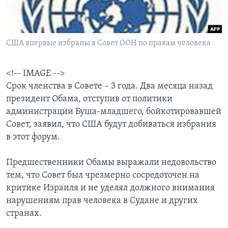
Learning English
США впервые избраны в Совет ООН по правам человека
СОЦИАЛЬНЫЕ СЕТИ
<!-- IMAGE -->
Срок членства в Совете – 3 года. Два месяца назад
Языки
президент Обама, отступив от политики
администрации Буша-младшего, бойкотировавшей
Совет, заявил, что США будут добиваться избрания
в этот форум.
Предшественники Обамы выражали недовольство
тем, что Совет был чрезмерно сосредоточен на
критике Израиля и не уделял должного внимания
нарушениям прав человека в Судане и других
странах.