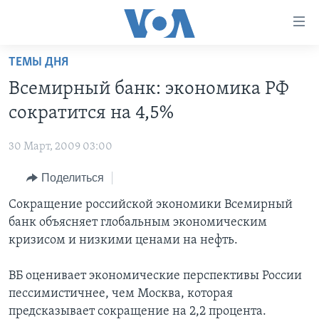
Линки
доступности
Перейти
ТЕМЫ ДНЯ
на
ГЛАВНОЕ
Всемирный банк: экономика РФ
основной
ПРОГРАММЫ
контент
сократится на 4,5%
ПРОЕКТЫ
Перейти
АМЕРИКА
к
30 Март, 2009 03:00
ЭКСПЕРТИЗА
НОВОСТИ ЗА МИНУТУ
УЧИМ АНГЛИЙСКИЙ
основной
Поделиться
ИНТЕРВЬЮ
ИТОГИ
НАША АМЕРИКАНСКАЯ ИСТОРИЯ
навигации
Перейти
ФАКТЫ ПРОТИВ ФЕЙКОВ
Сокращение российской экономики Всемирный
ПОЧЕМУ ЭТО ВАЖНО?
А КАК В АМЕРИКЕ?
в
банк объясняет глобальным экономическим
ЗА СВОБОДУ ПРЕССЫ
ДИСКУССИЯ VOA
АРТЕФАКТЫ
поиск
кризисом и низкими ценами на нефть.
УЧИМ АНГЛИЙСКИЙ
ДЕТАЛИ
АМЕРИКАНСКИЕ ГОРОДКИ
ВБ оценивает экономические перспективы России
ВИДЕО
НЬЮ-ЙОРК NEW YORK
ТЕСТЫ
пессимистичнее, чем Москва, которая
ПОДПИСКА НА НОВОСТИ
АМЕРИКА. БОЛЬШОЕ ПУТЕШЕСТВИЕ
предсказывает сокращение на 2,2 процента.