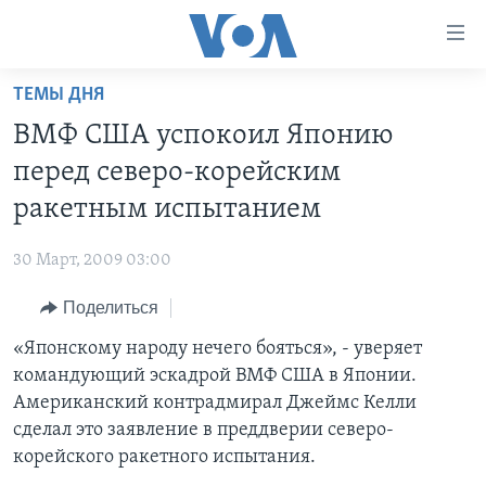
Линки
доступности
Перейти
ТЕМЫ ДНЯ
на
ГЛАВНОЕ
ВМФ США успокоил Японию
основной
ПРОГРАММЫ
контент
перед северо-корейским
ПРОЕКТЫ
Перейти
АМЕРИКА
ракетным испытанием
к
ЭКСПЕРТИЗА
НОВОСТИ ЗА МИНУТУ
УЧИМ АНГЛИЙСКИЙ
основной
30 Март, 2009 03:00
ИНТЕРВЬЮ
ИТОГИ
НАША АМЕРИКАНСКАЯ ИСТОРИЯ
навигации
Перейти
Поделиться
ФАКТЫ ПРОТИВ ФЕЙКОВ
ПОЧЕМУ ЭТО ВАЖНО?
А КАК В АМЕРИКЕ?
в
«Японскому народу нечего бояться», - уверяет
ЗА СВОБОДУ ПРЕССЫ
ДИСКУССИЯ VOA
АРТЕФАКТЫ
поиск
командующий эскадрой ВМФ США в Японии.
УЧИМ АНГЛИЙСКИЙ
ДЕТАЛИ
АМЕРИКАНСКИЕ ГОРОДКИ
Американский контрадмирал Джеймс Келли
ВИДЕО
сделал это заявление в преддверии северо-
НЬЮ-ЙОРК NEW YORK
ТЕСТЫ
корейского ракетного испытания.
ПОДПИСКА НА НОВОСТИ
АМЕРИКА. БОЛЬШОЕ ПУТЕШЕСТВИЕ