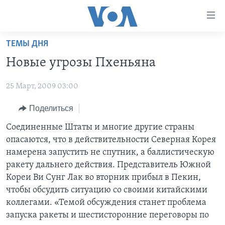
Линки
доступности
Перейти
ТЕМЫ ДНЯ
на
ГЛАВНОЕ
Новые угрозы Пхеньяна
основной
ПРОГРАММЫ
контент
25 Март, 2009 03:00
ПРОЕКТЫ
Перейти
АМЕРИКА
к
ЭКСПЕРТИЗА
Поделиться
НОВОСТИ ЗА МИНУТУ
УЧИМ АНГЛИЙСКИЙ
основной
ИНТЕРВЬЮ
ИТОГИ
НАША АМЕРИКАНСКАЯ ИСТОРИЯ
Соединенные Штаты и многие другие страны
навигации
опасаются, что в действительности Северная Корея
Перейти
ФАКТЫ ПРОТИВ ФЕЙКОВ
ПОЧЕМУ ЭТО ВАЖНО?
А КАК В АМЕРИКЕ?
намерена запустить не спутник, а баллистическую
в
ЗА СВОБОДУ ПРЕССЫ
ДИСКУССИЯ VOA
АРТЕФАКТЫ
ракету дальнего действия. Представитель Южной
поиск
Кореи Ви Сунг Лак во вторник прибыл в Пекин,
УЧИМ АНГЛИЙСКИЙ
ДЕТАЛИ
АМЕРИКАНСКИЕ ГОРОДКИ
чтобы обсудить ситуацию со своими китайскими
ВИДЕО
НЬЮ-ЙОРК NEW YORK
ТЕСТЫ
коллегами. «Темой обсуждения станет проблема
запуска ракеты и шестисторонние переговоры по
ПОДПИСКА НА НОВОСТИ
АМЕРИКА. БОЛЬШОЕ ПУТЕШЕСТВИЕ