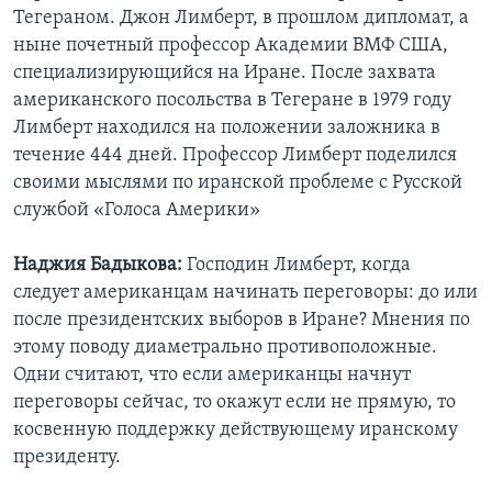
Тегераном. Джон Лимберт, в прошлом дипломат, а
Learning English
ныне почетный профессор Академии ВМФ США,
специализирующийся на Иране. После захвата
СОЦИАЛЬНЫЕ СЕТИ
американского посольства в Тегеране в 1979 году
Лимберт находился на положении заложника в
течение 444 дней. Профессор Лимберт поделился
своими мыслями по иранской проблеме с Русской
Языки
службой «Голоса Америки»
Наджия Бадыкова:
Господин Лимберт, когда
следует американцам начинать переговоры: до или
после президентских выборов в Иране? Мнения по
этому поводу диаметрально противоположные.
Одни считают, что если американцы начнут
переговоры сейчас, то окажут если не прямую, то
косвенную поддержку действующему иранскому
президенту.