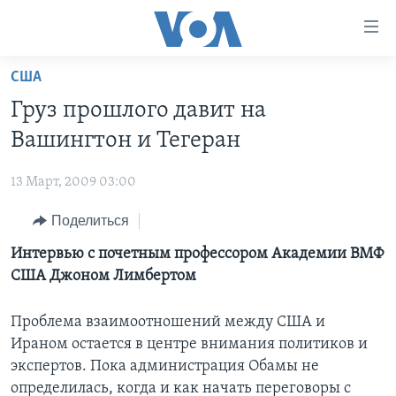
Линки
доступности
Перейти
США
на
ГЛАВНОЕ
Груз прошлого давит на
основной
ПРОГРАММЫ
контент
Вашингтон и Тегеран
ПРОЕКТЫ
Перейти
АМЕРИКА
к
13 Март, 2009 03:00
ЭКСПЕРТИЗА
НОВОСТИ ЗА МИНУТУ
УЧИМ АНГЛИЙСКИЙ
основной
Поделиться
ИНТЕРВЬЮ
ИТОГИ
НАША АМЕРИКАНСКАЯ ИСТОРИЯ
навигации
Перейти
ФАКТЫ ПРОТИВ ФЕЙКОВ
Интервью с почетным профессором Академии ВМФ
ПОЧЕМУ ЭТО ВАЖНО?
А КАК В АМЕРИКЕ?
в
США Джоном Лимбертом
ЗА СВОБОДУ ПРЕССЫ
ДИСКУССИЯ VOA
АРТЕФАКТЫ
поиск
УЧИМ АНГЛИЙСКИЙ
ДЕТАЛИ
АМЕРИКАНСКИЕ ГОРОДКИ
Проблема взаимоотношений между США и
Ираном остается в центре внимания политиков и
ВИДЕО
НЬЮ-ЙОРК NEW YORK
ТЕСТЫ
экспертов. Пока администрация Обамы не
ПОДПИСКА НА НОВОСТИ
АМЕРИКА. БОЛЬШОЕ ПУТЕШЕСТВИЕ
определилась, когда и как начать переговоры с