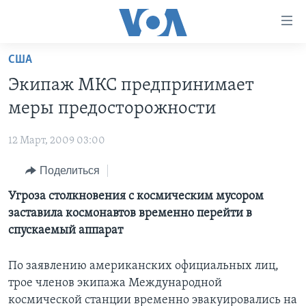
Линки
доступности
Перейти
США
на
ГЛАВНОЕ
Экипаж МКС предпринимает
основной
ПРОГРАММЫ
контент
меры предосторожности
ПРОЕКТЫ
Перейти
АМЕРИКА
к
12 Март, 2009 03:00
ЭКСПЕРТИЗА
НОВОСТИ ЗА МИНУТУ
УЧИМ АНГЛИЙСКИЙ
основной
Поделиться
ИНТЕРВЬЮ
ИТОГИ
НАША АМЕРИКАНСКАЯ ИСТОРИЯ
навигации
Перейти
ФАКТЫ ПРОТИВ ФЕЙКОВ
Угроза столкновения с космическим мусором
ПОЧЕМУ ЭТО ВАЖНО?
А КАК В АМЕРИКЕ?
в
заставила космонавтов временно перейти в
ЗА СВОБОДУ ПРЕССЫ
ДИСКУССИЯ VOA
АРТЕФАКТЫ
поиск
спускаемый аппарат
УЧИМ АНГЛИЙСКИЙ
ДЕТАЛИ
АМЕРИКАНСКИЕ ГОРОДКИ
По заявлению американских официальных лиц,
ВИДЕО
НЬЮ-ЙОРК NEW YORK
ТЕСТЫ
трое членов экипажа Международной
ПОДПИСКА НА НОВОСТИ
АМЕРИКА. БОЛЬШОЕ ПУТЕШЕСТВИЕ
космической станции временно эвакуировались на