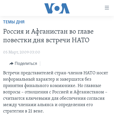
Линки
доступности
Перейти
ТЕМЫ ДНЯ
на
ГЛАВНОЕ
Россия и Афганистан во главе
основной
ПРОГРАММЫ
контент
повестки дня встречи НАТО
ПРОЕКТЫ
Перейти
АМЕРИКА
к
05 Март, 2009 03:00
ЭКСПЕРТИЗА
НОВОСТИ ЗА МИНУТУ
УЧИМ АНГЛИЙСКИЙ
основной
Поделиться
ИНТЕРВЬЮ
ИТОГИ
НАША АМЕРИКАНСКАЯ ИСТОРИЯ
навигации
Перейти
ФАКТЫ ПРОТИВ ФЕЙКОВ
Встречи представителей стран-членов НАТО носят
ПОЧЕМУ ЭТО ВАЖНО?
А КАК В АМЕРИКЕ?
в
неформальный характер и завершатся без
ЗА СВОБОДУ ПРЕССЫ
ДИСКУССИЯ VOA
АРТЕФАКТЫ
поиск
принятия финального коммюнике. Но главные
УЧИМ АНГЛИЙСКИЙ
ДЕТАЛИ
АМЕРИКАНСКИЕ ГОРОДКИ
вопросы – отношения с Россией и Афганистаном –
считаются ключевыми для обеспечения согласия
ВИДЕО
НЬЮ-ЙОРК NEW YORK
ТЕСТЫ
между членами альянса и определения его
ПОДПИСКА НА НОВОСТИ
АМЕРИКА. БОЛЬШОЕ ПУТЕШЕСТВИЕ
стратегии в 21 веке.