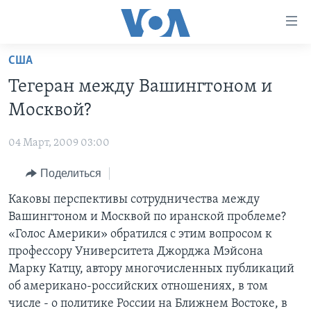
Линки
доступности
Перейти
США
на
ГЛАВНОЕ
Тегеран между Вашингтоном и
основной
ПРОГРАММЫ
контент
Москвой?
ПРОЕКТЫ
Перейти
АМЕРИКА
к
04 Март, 2009 03:00
ЭКСПЕРТИЗА
НОВОСТИ ЗА МИНУТУ
УЧИМ АНГЛИЙСКИЙ
основной
Поделиться
ИНТЕРВЬЮ
ИТОГИ
НАША АМЕРИКАНСКАЯ ИСТОРИЯ
навигации
Перейти
ФАКТЫ ПРОТИВ ФЕЙКОВ
Каковы перспективы сотрудничества между
ПОЧЕМУ ЭТО ВАЖНО?
А КАК В АМЕРИКЕ?
в
Вашингтоном и Москвой по иранской проблеме?
ЗА СВОБОДУ ПРЕССЫ
ДИСКУССИЯ VOA
АРТЕФАКТЫ
поиск
«Голос Америки» обратился с этим вопросом к
УЧИМ АНГЛИЙСКИЙ
ДЕТАЛИ
АМЕРИКАНСКИЕ ГОРОДКИ
профессору Университета Джорджа Мэйсона
Марку Катцу, автору многочисленных публикаций
ВИДЕО
НЬЮ-ЙОРК NEW YORK
ТЕСТЫ
об американо-российских отношениях, в том
ПОДПИСКА НА НОВОСТИ
АМЕРИКА. БОЛЬШОЕ ПУТЕШЕСТВИЕ
числе - о политике России на Ближнем Востоке, в