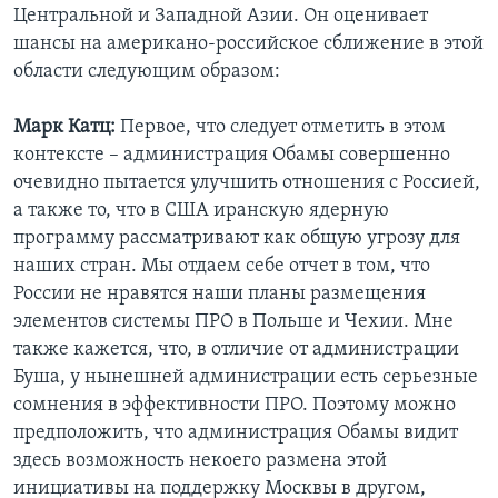
Центральной и Западной Азии. Он оценивает
Learning English
шансы на американо-российское сближение в этой
области следующим образом:
СОЦИАЛЬНЫЕ СЕТИ
Марк Катц:
Первое, что следует отметить в этом
контексте – администрация Обамы совершенно
очевидно пытается улучшить отношения с Россией,
Языки
а также то, что в США иранскую ядерную
программу рассматривают как общую угрозу для
наших стран. Мы отдаем себе отчет в том, что
России не нравятся наши планы размещения
элементов системы ПРО в Польше и Чехии. Мне
также кажется, что, в отличие от администрации
Буша, у нынешней администрации есть серьезные
сомнения в эффективности ПРО. Поэтому можно
предположить, что администрация Обамы видит
здесь возможность некоего размена этой
инициативы на поддержку Москвы в другом,