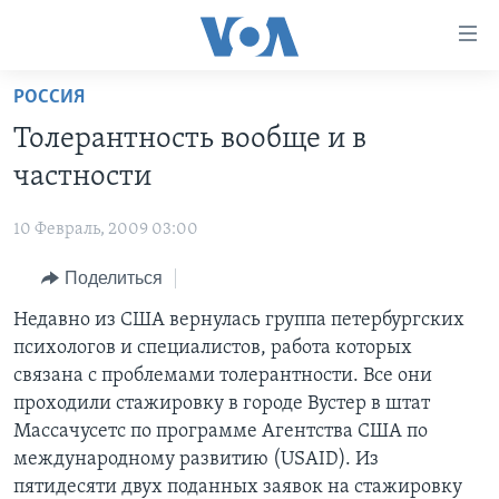
Линки
доступности
Перейти
РОССИЯ
на
ГЛАВНОЕ
Толерантность вообще и в
основной
ПРОГРАММЫ
контент
частности
ПРОЕКТЫ
Перейти
АМЕРИКА
к
10 Февраль, 2009 03:00
ЭКСПЕРТИЗА
НОВОСТИ ЗА МИНУТУ
УЧИМ АНГЛИЙСКИЙ
основной
Поделиться
ИНТЕРВЬЮ
ИТОГИ
НАША АМЕРИКАНСКАЯ ИСТОРИЯ
навигации
Перейти
ФАКТЫ ПРОТИВ ФЕЙКОВ
Недавно из США вернулась группа петербургских
ПОЧЕМУ ЭТО ВАЖНО?
А КАК В АМЕРИКЕ?
в
психологов и специалистов, работа которых
ЗА СВОБОДУ ПРЕССЫ
ДИСКУССИЯ VOA
АРТЕФАКТЫ
поиск
связана с проблемами толерантности. Все они
УЧИМ АНГЛИЙСКИЙ
ДЕТАЛИ
АМЕРИКАНСКИЕ ГОРОДКИ
проходили стажировку в городе Вустер в штат
Массачусетс по программе Агентства США по
ВИДЕО
НЬЮ-ЙОРК NEW YORK
ТЕСТЫ
международному развитию (USAID). Из
ПОДПИСКА НА НОВОСТИ
АМЕРИКА. БОЛЬШОЕ ПУТЕШЕСТВИЕ
пятидесяти двух поданных заявок на стажировку