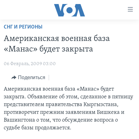
Линки
доступности
Перейти
СНГ И РЕГИОНЫ
на
ГЛАВНОЕ
Американская военная база
основной
ПРОГРАММЫ
контент
«Манас» будет закрыта
ПРОЕКТЫ
Перейти
АМЕРИКА
к
06 Февраль, 2009 03:00
ЭКСПЕРТИЗА
НОВОСТИ ЗА МИНУТУ
УЧИМ АНГЛИЙСКИЙ
основной
Поделиться
ИНТЕРВЬЮ
ИТОГИ
НАША АМЕРИКАНСКАЯ ИСТОРИЯ
навигации
Перейти
ФАКТЫ ПРОТИВ ФЕЙКОВ
Американская военная база «Манас» будет
ПОЧЕМУ ЭТО ВАЖНО?
А КАК В АМЕРИКЕ?
в
закрыта. Объявление об этом, сделанное в пятницу
ЗА СВОБОДУ ПРЕССЫ
ДИСКУССИЯ VOA
АРТЕФАКТЫ
поиск
представителем правительства Кыргызстана,
УЧИМ АНГЛИЙСКИЙ
ДЕТАЛИ
АМЕРИКАНСКИЕ ГОРОДКИ
противоречит прежним заявлениям Бишкека и
Вашингтона о том, что обсуждение вопроса о
ВИДЕО
НЬЮ-ЙОРК NEW YORK
ТЕСТЫ
судьбе базы продолжается.
ПОДПИСКА НА НОВОСТИ
АМЕРИКА. БОЛЬШОЕ ПУТЕШЕСТВИЕ