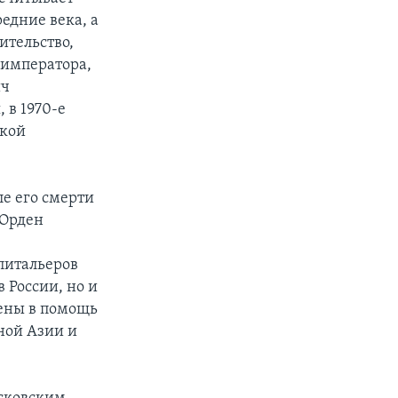
редние века, а
ительство,
 императора,
ич
 в 1970-е
ской
ле его смерти
 Орден
питальеров
 России, но и
лены в помощь
ной Азии и