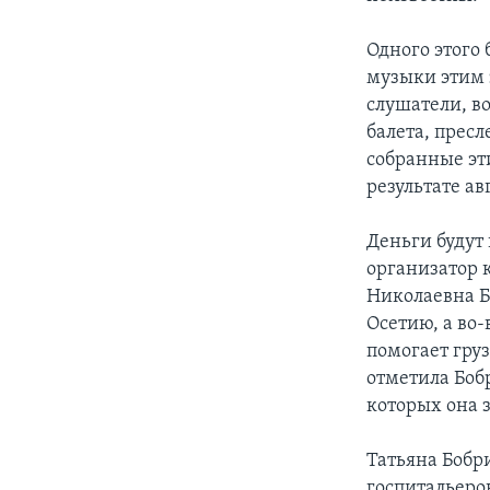
Одного этого 
музыки этим 
слушатели, в
балета, прес
собранные эт
результате ав
Деньги будут
организатор 
Николаевна Б
Осетию, а во-
помогает гру
отметила Бобр
которых она з
Татьяна Бобр
госпитальеро