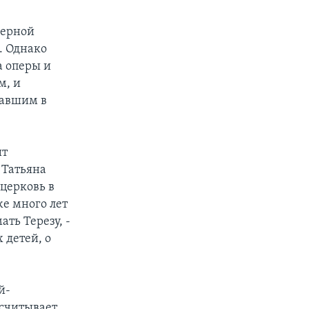
перной
. Однако
а оперы и
м, и
давшим в
ит
 Татьяна
церковь в
же много лет
ть Терезу, -
 детей, о
й-
асчитывает