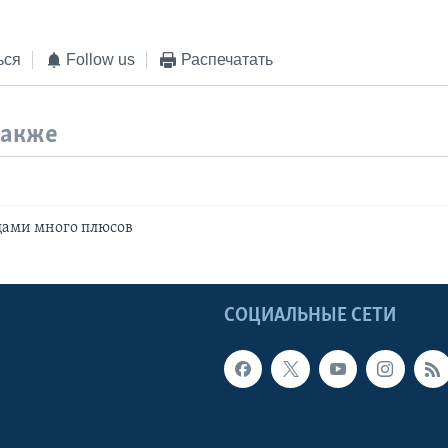
ься
Follow us
Распечатать
также
цами много плюсов
Ы
СОЦИАЛЬНЫЕ СЕТИ