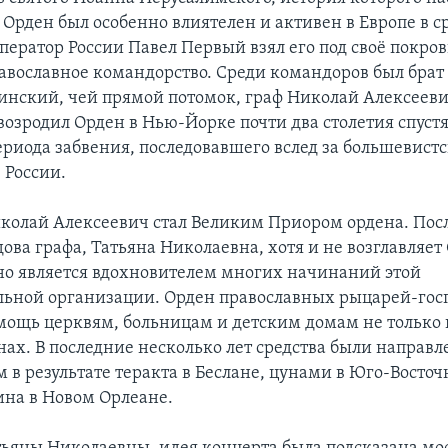
. Орден был особенно влиятелен и активен в Европе в с
мператор России Павел Первый взял его под своё покров
равославное командорство. Среди командоров был брат
инский, чей прямой потомок, граф Николай Алексеев
озродил Орден в Нью-Йорке почти два столетия спустя,
ериода забвения, последовавшего вслед за большевист
 России.
Николай Алексеевич стал Великим Приором ордена. Пос
вдова графа, Татьяна Николаевна, хотя и не возглавляет
но является вдохновителем многих начинаний этой
льной организации. Орден православных рыцарей-гос
мощь церквям, больницам и детским домам не только в
анах. В последние несколько лет средства были направ
 в результате теракта в Беслане, цунами в Юго-Восточ
ина в Новом Орлеане.