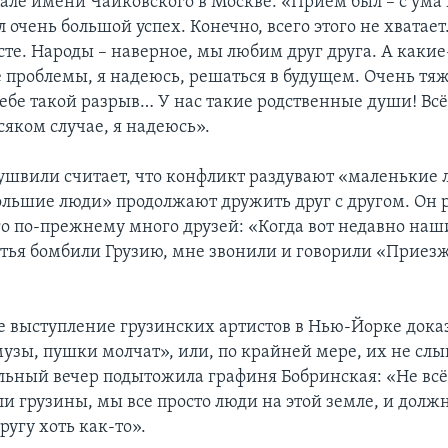
але имени Чайковского в Москве: «Приём был – с ума
л очень большой успех. Конечно, всего этого не хватае
сте. Народы – наверное, мы любим друг друга. А какие
 проблемы, я надеюсь, решаться в будущем. Очень тя
себе такой разрыв… У нас такие родственные души! Всё
сяком случае, я надеюсь».
ушвили считает, что конфликт раздувают «маленькие л
ольшие люди» продолжают дружить друг с другом. Он р
его по-прежнему много друзей: «Когда вот недавно на
атья бомбили Грузию, мне звонили и говорили «Приезж
е выступление грузинских артистов в Нью-Йорке доказ
музы, пушки молчат», или, по крайней мере, их не сл
льный вечер подытожила графиня Бобринская: «Не всё 
и грузины, мы все просто люди на этой земле, и долж
ругу хоть как-то».