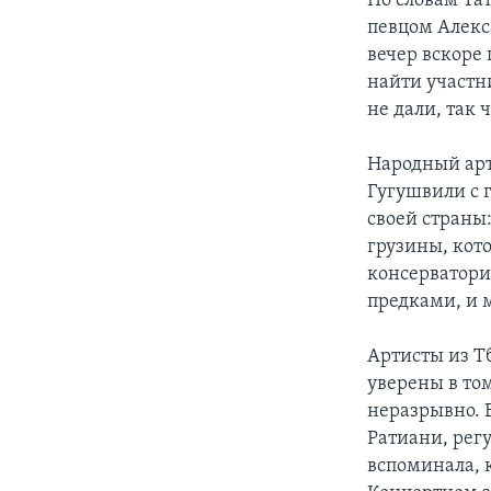
По словам Та
певцом Алек
вечер вскоре 
найти участн
не дали, так 
Народный арт
Гугушвили с 
своей страны
грузины, кото
консерватори
предками, и 
Артисты из Тб
уверены в том
неразрывно. 
Ратиани, рег
вспоминала, к