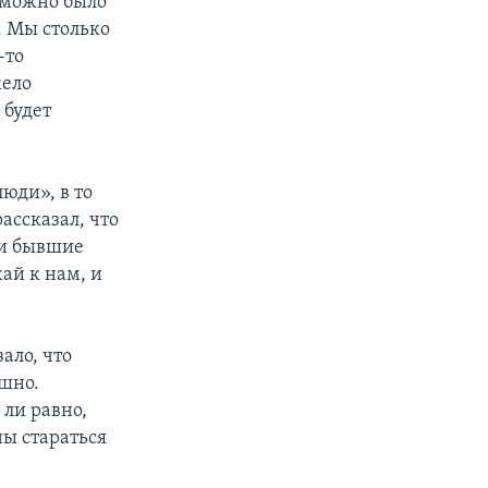
 можно было
т. Мы столько
-то
жело
 будет
юди», в то
ассказал, что
ши бывшие
ай к нам, и
ало, что
ышно.
ли равно,
ны стараться