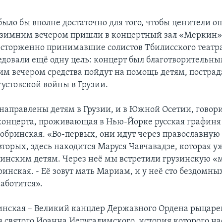
было бы вполне достаточно для того, чтобы ценители о
зимним вечером пришли в концертный зал «Меркин»
осторженно принимавшие солистов Тбилисского театр
ледовали ещё одну цель: концерт был благотворительны
им вечером средства пойдут на помощь детям, постра
густовской войны в Грузии.
 направлены детям в Грузии, и в Южной Осетии, говор
концерта, проживающая в Нью-Йорке русская графиня
обринская. «Во-первых, они идут через православную 
вторых, здесь находится Маруся Чавчавадзе, которая у
зинским детям. Через неё мы встретили грузинскую «ма
инская. - Её зовут мать Мариам, и у неё сто бездомных
аботится».
инская – Великий канцлер Державного Ордена рыцаре
в святого Иоанна Иерусалимского, история которого н