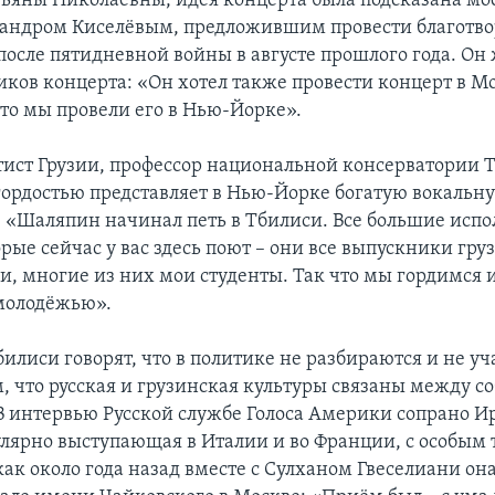
тьяны Николаевны, идея концерта была подсказана м
сандром Киселёвым, предложившим провести благотв
после пятидневной войны в августе прошлого года. Он
иков концерта: «Он хотел также провести концерт в Мо
что мы провели его в Нью-Йорке».
ист Грузии, профессор национальной консерватории 
гордостью представляет в Нью-Йорке богатую вокальн
: «Шаляпин начинал петь в Тбилиси. Все большие исп
рые сейчас у вас здесь поют – они все выпускники гру
и, многие из них мои студенты. Так что мы гордимся
молодёжью».
илиси говорят, что в политике не разбираются и не уч
, что русская и грузинская культуры связаны между с
В интервью Русской службе Голоса Америки сопрано И
улярно выступающая в Италии и во Франции, с особым
ак около года назад вместе с Сулханом Гвеселиани она