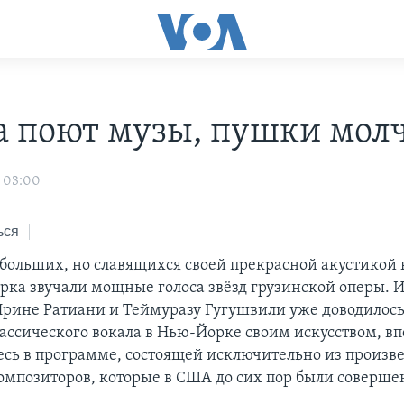
а поют музы, пушки мол
 03:00
ься
ебольших, но славящихся своей прекрасной акустикой
рка звучали мощные голоса звёзд грузинской оперы. И
Ирине Ратиани и Теймуразу Гугушвили уже доводилось
ассического вокала в Нью-Йорке своим искусством, в
есь в программе, состоящей исключительно из произв
омпозиторов, которые в США до сих пор были соверше