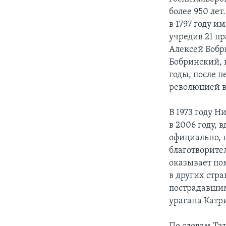
более 950 лет
в 1797 году и
учредив 21 п
Алексей Бобр
Бобринский, в
годы, после п
революцией в
В 1973 году 
в 2006 году, 
официально, 
благотворите
оказывает по
в других стр
пострадавшим
урагана Катр