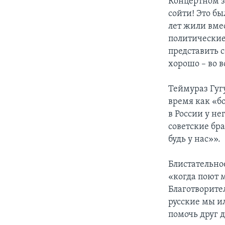
Концертном з
сойти! Это бы
лет жили вме
политические
представить 
хорошо – во в
Теймураз Гуг
время как «б
в России у н
советские бр
будь у нас»».
Блистательно
«когда поют 
Благотворите
русские мы ил
помочь друг д