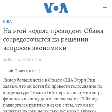
Линки
доступности
Перейти
США
на
ГЛАВНОЕ
На этой неделе президент Обама
основной
ПРОГРАММЫ
контент
сосредоточится на решении
ПРОЕКТЫ
Перейти
АМЕРИКА
вопросов экономики
к
ЭКСПЕРТИЗА
НОВОСТИ ЗА МИНУТУ
УЧИМ АНГЛИЙСКИЙ
основной
26 Январь, 2009 03:00
ИНТЕРВЬЮ
ИТОГИ
НАША АМЕРИКАНСКАЯ ИСТОРИЯ
навигации
Перейти
Поделиться
ФАКТЫ ПРОТИВ ФЕЙКОВ
ПОЧЕМУ ЭТО ВАЖНО?
А КАК В АМЕРИКЕ?
в
Лидер большинства в Сенате США Гарри Рид
ЗА СВОБОДУ ПРЕССЫ
ДИСКУССИЯ VOA
АРТЕФАКТЫ
поиск
заявил, что он хотел бы провести голосование по
УЧИМ АНГЛИЙСКИЙ
ДЕТАЛИ
АМЕРИКАНСКИЕ ГОРОДКИ
кандидатуре Тимоти Гейтнера на пост министра
ВИДЕО
финансов к концу дня в понедельник. Гейтнер
НЬЮ-ЙОРК NEW YORK
ТЕСТЫ
подвергался критике в связи с тем, что он не
ПОДПИСКА НА НОВОСТИ
АМЕРИКА. БОЛЬШОЕ ПУТЕШЕСТВИЕ
заплатил налоги несколько лет назад. Однако