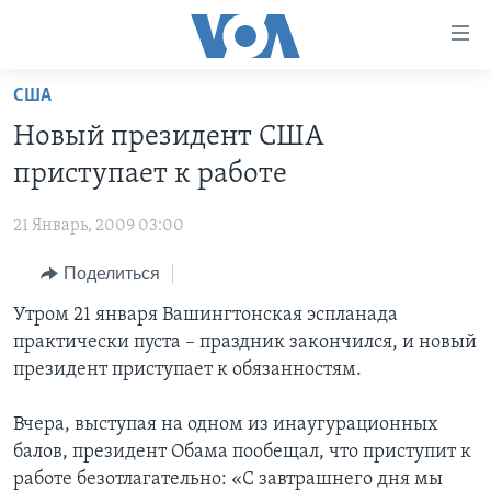
Линки
доступности
Перейти
США
на
ГЛАВНОЕ
Новый президент США
основной
ПРОГРАММЫ
контент
приступает к работе
ПРОЕКТЫ
Перейти
АМЕРИКА
к
21 Январь, 2009 03:00
ЭКСПЕРТИЗА
НОВОСТИ ЗА МИНУТУ
УЧИМ АНГЛИЙСКИЙ
основной
Поделиться
ИНТЕРВЬЮ
ИТОГИ
НАША АМЕРИКАНСКАЯ ИСТОРИЯ
навигации
Перейти
ФАКТЫ ПРОТИВ ФЕЙКОВ
Утром 21 января Вашингтонская эспланада
ПОЧЕМУ ЭТО ВАЖНО?
А КАК В АМЕРИКЕ?
в
практически пуста – праздник закончился, и новый
ЗА СВОБОДУ ПРЕССЫ
ДИСКУССИЯ VOA
АРТЕФАКТЫ
поиск
президент приступает к обязанностям.
УЧИМ АНГЛИЙСКИЙ
ДЕТАЛИ
АМЕРИКАНСКИЕ ГОРОДКИ
Вчера, выступая на одном из инаугурационных
ВИДЕО
НЬЮ-ЙОРК NEW YORK
ТЕСТЫ
балов, президент Обама пообещал, что приступит к
ПОДПИСКА НА НОВОСТИ
АМЕРИКА. БОЛЬШОЕ ПУТЕШЕСТВИЕ
работе безотлагательно: «С завтрашнего дня мы