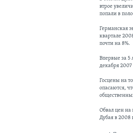
втрое увелич
попали в поло
Германская э
квартале 200
почти на 8%.
Впервые за 5 
декабря 2007 
Госцены на т
опасаются, чт
общественных
Обвал цен на
Дубая в 2008 