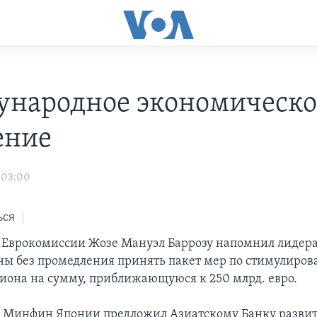
народное экономическо
ение
 03:00
ься
 Еврокомиссии Жозе Мануэл Баррозу напомнил лидера
ны без промедления принять пакет мер по стимулиро
иона на сумму, приближающуюся к 250 млрд. евро.
е Минфин Японии предложил Азиатскому Банку развит