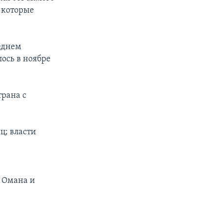
 которые
еднем
ось в ноябре
трана с
ц; власти
, Омана и