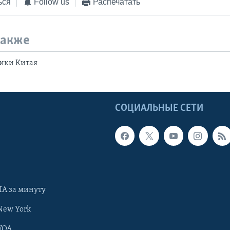
ься
Follow us
Распечатать
также
ики Китая
Ы
СОЦИАЛЬНЫЕ СЕТИ
А за минуту
New York
VOA