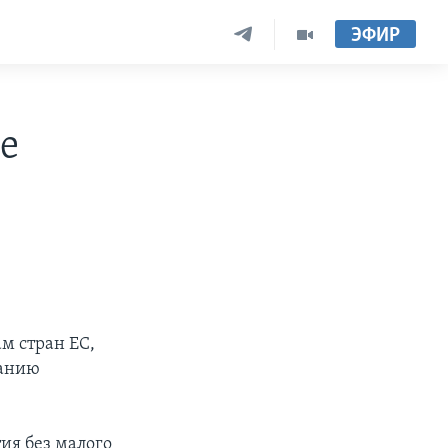
ЭФИР
е
м стран ЕС,
ванию
ия без малого