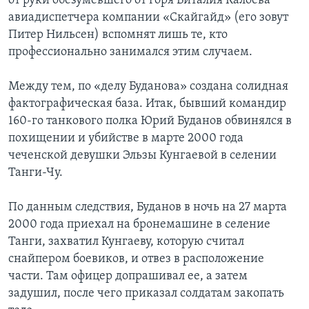
от руки обезумевшего от горя Виталия Калоева
авиадиспетчера компании «Скайгайд» (его зовут
Питер Нильсен) вспомнят лишь те, кто
профессионально занимался этим случаем.
Между тем, по «делу Буданова» создана солидная
фактографическая база. Итак, бывший командир
160-го танкового полка Юрий Буданов обвинялся в
похищении и убийстве в марте 2000 года
чеченской девушки Эльзы Кунгаевой в селении
Танги-Чу.
По данным следствия, Буданов в ночь на 27 марта
2000 года приехал на бронемашине в селение
Танги, захватил Кунгаеву, которую считал
снайпером боевиков, и отвез в расположение
части. Там офицер допрашивал ее, а затем
задушил, после чего приказал солдатам закопать