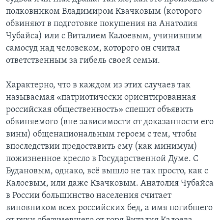
полковником Владимиром Квачковым (которого
Learning English
обвиняют в подготовке покушения на Анатолия
Чубайса) или с Виталием Калоевым, учинившим
СОЦИАЛЬНЫЕ СЕТИ
самосуд над человеком, которого он считал
ответственным за гибель своей семьи.
Характерно, что в каждом из этих случаев так
Языки
называемая «патриотически ориентированная
российская общественность» спешит объявить
обвиняемого (вне зависимости от доказанности его
вины) общенациональным героем с тем, чтобы
впоследствии предоставить ему (как минимум)
пожизненное кресло в Государственной Думе. С
Будановым, однако, всё вышло не так просто, как с
Калоевым, или даже Квачковым. Анатолия Чубайса
в России большинство населения считает
виновником всех российских бед, а имя погибшего