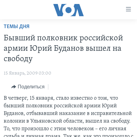
Линки
доступности
Перейти
ТЕМЫ ДНЯ
на
ГЛАВНОЕ
Бывший полковник российской
основной
ПРОГРАММЫ
контент
армии Юрий Буданов вышел на
ПРОЕКТЫ
Перейти
АМЕРИКА
свободу
к
ЭКСПЕРТИЗА
НОВОСТИ ЗА МИНУТУ
УЧИМ АНГЛИЙСКИЙ
основной
15 Январь, 2009 03:00
ИНТЕРВЬЮ
ИТОГИ
НАША АМЕРИКАНСКАЯ ИСТОРИЯ
навигации
Перейти
Поделиться
ФАКТЫ ПРОТИВ ФЕЙКОВ
ПОЧЕМУ ЭТО ВАЖНО?
А КАК В АМЕРИКЕ?
в
В четверг, 15 января, стало известно о том, что
ЗА СВОБОДУ ПРЕССЫ
ДИСКУССИЯ VOA
АРТЕФАКТЫ
поиск
бывший полковник российской армии Юрий
УЧИМ АНГЛИЙСКИЙ
ДЕТАЛИ
АМЕРИКАНСКИЕ ГОРОДКИ
Буданов, отбывавший наказание в исправительной
ВИДЕО
колонии в Ульяновской области, вышел на свободу.
НЬЮ-ЙОРК NEW YORK
ТЕСТЫ
То, что произошло с этим человеком – его личная
ПОДПИСКА НА НОВОСТИ
АМЕРИКА. БОЛЬШОЕ ПУТЕШЕСТВИЕ
судьба и личная драма. Так же, как это произошло с