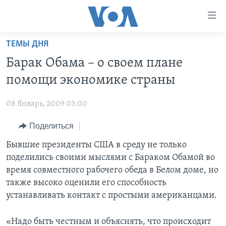
Линки
доступности
Перейти
ТЕМЫ ДНЯ
на
ГЛАВНОЕ
Барак Обама – о своем плане
основной
ПРОГРАММЫ
контент
помощи экономике страны
ПРОЕКТЫ
Перейти
АМЕРИКА
к
08 Январь, 2009 03:00
ЭКСПЕРТИЗА
НОВОСТИ ЗА МИНУТУ
УЧИМ АНГЛИЙСКИЙ
основной
Поделиться
ИНТЕРВЬЮ
ИТОГИ
НАША АМЕРИКАНСКАЯ ИСТОРИЯ
навигации
Перейти
ФАКТЫ ПРОТИВ ФЕЙКОВ
Бывшие президенты США в среду не только
ПОЧЕМУ ЭТО ВАЖНО?
А КАК В АМЕРИКЕ?
в
поделились своими мыслями с Бараком Обамой во
ЗА СВОБОДУ ПРЕССЫ
ДИСКУССИЯ VOA
АРТЕФАКТЫ
поиск
время совместного рабочего обеда в Белом доме, но
УЧИМ АНГЛИЙСКИЙ
ДЕТАЛИ
АМЕРИКАНСКИЕ ГОРОДКИ
также высоко оценили его способность
устанавливать контакт с простыми американцами.
ВИДЕО
НЬЮ-ЙОРК NEW YORK
ТЕСТЫ
ПОДПИСКА НА НОВОСТИ
АМЕРИКА. БОЛЬШОЕ ПУТЕШЕСТВИЕ
«Надо быть честным и объяснять, что происходит