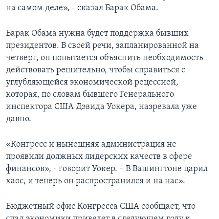
на самом деле», - сказал Барак Обама.
Learning English
Барак Обама нужна будет поддержка бывших
СОЦИАЛЬНЫЕ СЕТИ
президентов. В своей речи, запланированной на
четверг, он попытается объяснить необходимость
действовать решительно, чтобы справиться с
углубляющейся экономической рецессией,
Языки
которая, по словам бывшего Генерального
инспектора США Дэвида Уокера, назревала уже
давно.
«Конгресс и нынешняя администрация не
проявили должных лидерских качеств в сфере
финансов», - говорит Уокер. – В Вашингтоне царил
хаос, и теперь он распространился и на нас».
Бюджетный офис Конгресса США сообщает, что
спад экономики приведет в следующем году к