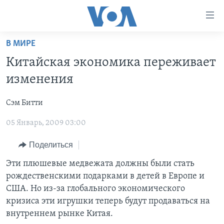
Линки
доступности
Перейти
В МИРЕ
на
ГЛАВНОЕ
Китайская экономика переживает
основной
ПРОГРАММЫ
контент
изменения
ПРОЕКТЫ
Перейти
АМЕРИКА
к
Сэм Битти
ЭКСПЕРТИЗА
НОВОСТИ ЗА МИНУТУ
УЧИМ АНГЛИЙСКИЙ
основной
05 Январь, 2009 03:00
ИНТЕРВЬЮ
ИТОГИ
НАША АМЕРИКАНСКАЯ ИСТОРИЯ
навигации
Перейти
ФАКТЫ ПРОТИВ ФЕЙКОВ
ПОЧЕМУ ЭТО ВАЖНО?
А КАК В АМЕРИКЕ?
Поделиться
в
ЗА СВОБОДУ ПРЕССЫ
ДИСКУССИЯ VOA
АРТЕФАКТЫ
Эти плюшевые медвежата должны были стать
поиск
рождественскими подарками в детей в Европе и
УЧИМ АНГЛИЙСКИЙ
ДЕТАЛИ
АМЕРИКАНСКИЕ ГОРОДКИ
США. Но из-за глобального экономического
ВИДЕО
НЬЮ-ЙОРК NEW YORK
ТЕСТЫ
кризиса эти игрушки теперь будут продаваться на
внутреннем рынке Китая.
ПОДПИСКА НА НОВОСТИ
АМЕРИКА. БОЛЬШОЕ ПУТЕШЕСТВИЕ