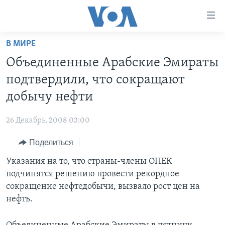
Линки
доступности
Перейти
В МИРЕ
на
ГЛАВНОЕ
Объединенные Арабские Эмираты
основной
ПРОГРАММЫ
контент
подтвердили, что сокращают
ПРОЕКТЫ
Перейти
АМЕРИКА
добычу нефти
к
ЭКСПЕРТИЗА
НОВОСТИ ЗА МИНУТУ
УЧИМ АНГЛИЙСКИЙ
основной
26 Декабрь, 2008 03:00
ИНТЕРВЬЮ
ИТОГИ
НАША АМЕРИКАНСКАЯ ИСТОРИЯ
навигации
Перейти
Поделиться
ФАКТЫ ПРОТИВ ФЕЙКОВ
ПОЧЕМУ ЭТО ВАЖНО?
А КАК В АМЕРИКЕ?
в
Указания на то, что страны-члены ОПЕК
ЗА СВОБОДУ ПРЕССЫ
ДИСКУССИЯ VOA
АРТЕФАКТЫ
поиск
подчинятся решению провести рекордное
УЧИМ АНГЛИЙСКИЙ
ДЕТАЛИ
АМЕРИКАНСКИЕ ГОРОДКИ
сокращение нефтедобычи, вызвало рост цен на
ВИДЕО
нефть.
НЬЮ-ЙОРК NEW YORK
ТЕСТЫ
ПОДПИСКА НА НОВОСТИ
АМЕРИКА. БОЛЬШОЕ ПУТЕШЕСТВИЕ