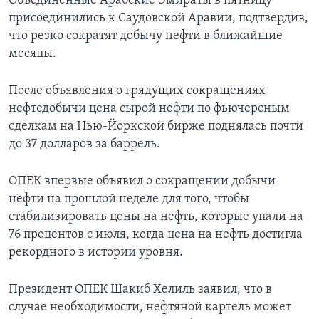
Объединенные Арабские Эмираты в пятницу
присоединились к Саудовской Аравии, подтвердив,
Learning English
что резко сократят добычу нефти в ближайшие
месяцы.
СОЦИАЛЬНЫЕ СЕТИ
После объявления о грядущих сокращениях
нефтедобычи цена сырой нефти по фьючерсным
сделкам на Нью-Йоркской бирже поднялась почти
Языки
до 37 долларов за баррель.
ОПЕК впервые объявил о сокращении добычи
нефти на прошлой неделе для того, чтобы
стабилизировать цены на нефть, которые упали на
76 процентов с июля, когда цена на нефть достигла
рекордного в истории уровня.
Президент ОПЕК Шакиб Хелиль заявил, что в
случае необходимости, нефтяной картель может