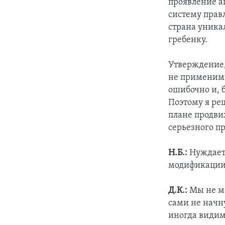
проявление а
систему прав
страна уника
гребенку.
Утверждение,
не применимы
ошибочно и, 
Поэтому я ре
плане продви
серьезного пр
Н.Б.:
Нуждаетс
модификации 
Д.К.:
Мы не мо
сами не начн
иногда видим