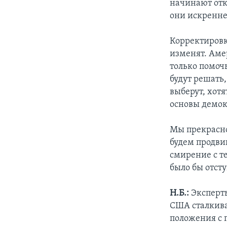
начинают отк
они искренне
Корректировк
изменят. Аме
только помоч
будут решать,
выберут, хот
основы демок
Мы прекрасно
будем продвиг
смирение с т
было бы отст
Н.Б.:
Эксперты
США сталкива
положения с 