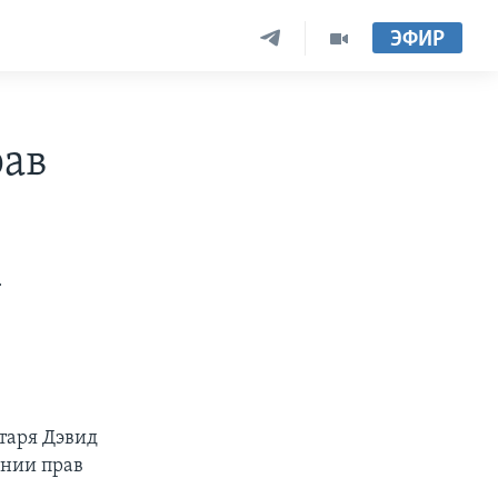
ЭФИР
рав
А
таря Дэвид
ении прав