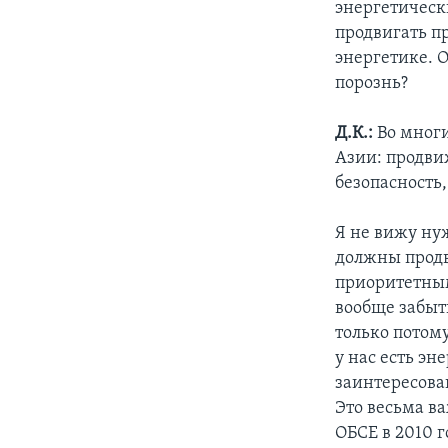
энергетическ
продвигать п
энергетике. О
порознь?
Д.К.:
Во мног
Азии: продви
безопасность
Я не вижу ну
должны продв
приоритетными
вообще забыт
только потому
у нас есть эн
заинтересова
Это весьма ва
ОБСЕ в 2010 