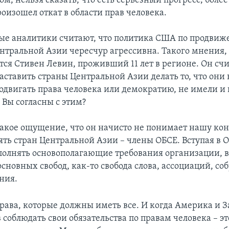
ом, нельзя сказать, что есть серьезный прогресс, более 
оизошел откат в области прав человека.
е аналитики считают, что политика США по продвиж
ентральной Азии чересчур агрессивна. Такого мнения,
ся Стивен Левин, проживший 11 лет в регионе. Он счит
ставить страны Центральной Азии делать то, что они н
одвигать права человека или демократию, не имели и 
 Вы согласны с этим?
акое ощущение, что он начисто не понимает нашу кон
ять стран Центральной Азии – члены ОБСЕ. Вступая в 
полнять основополагающие требования организации, 
сновных свобод, как-то свобода слова, ассоциаций, со
ния.
права, которые должны иметь все. И когда Америка и З
 соблюдать свои обязательства по правам человека – эт