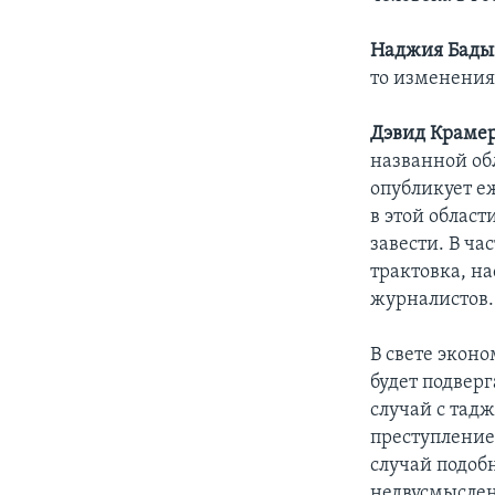
Наджия Бады
то изменения
Дэвид Крамер
названной об
опубликует е
в этой област
завести. В ча
трактовка, на
журналистов.
В свете экон
будет подвер
случай с тад
преступление 
случай подобн
недвусмыслен