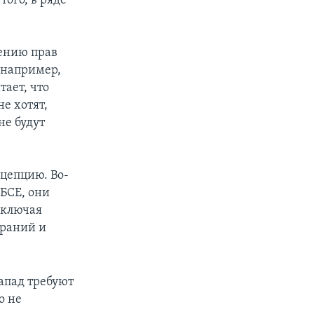
того, в ряде
ению прав
 например,
ает, что
е хотят,
не будут
цепцию. Во-
ОБСЕ, они
включая
браний и
апад требуют
о не