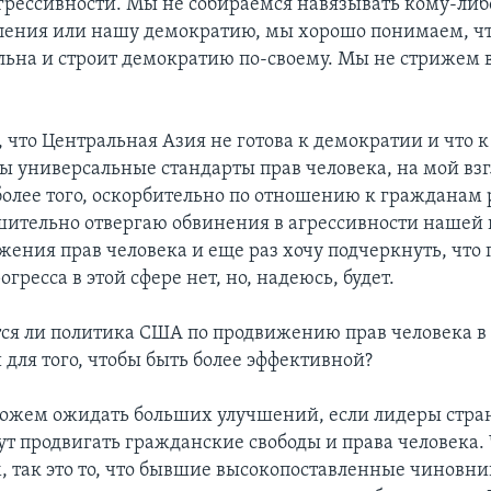
грессивности. Мы не собираемся навязывать кому-либ
ления или нашу демократию, мы хорошо понимаем, ч
льна и строит демократию по-своему. Мы не стрижем в
 что Центральная Азия не готова к демократии и что 
 универсальные стандарты прав человека, на мой взг
более того, оскорбительно по отношению к гражданам 
шительно отвергаю обвинения в агрессивности нашей 
жения прав человека и еще раз хочу подчеркнуть, что 
огресса в этой сфере нет, но, надеюсь, будет.
я ли политика США по продвижению прав человека в 
для того, чтобы быть более эффективной?
жем ожидать больших улучшений, если лидеры стра
ут продвигать гражданские свободы и права человека.
, так это то, что бывшие высокопоставленные чиновни