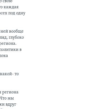
о свою
то каждая
сех под одну
к ней вообще
ляд, глубоко
региона.
политики в
пока
какой- то
н региона
 Что мы
ки вдруг