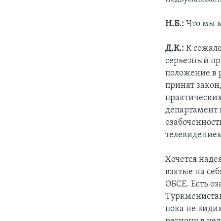
Н.Б.:
Что мы м
Д.К.:
К сожале
серьезный пр
положение в 
принят закон
практических
департамент 
озабоченност
телевидением
Хочется надея
взятые на себ
ОБСЕ. Есть о
Туркменистан
пока не види