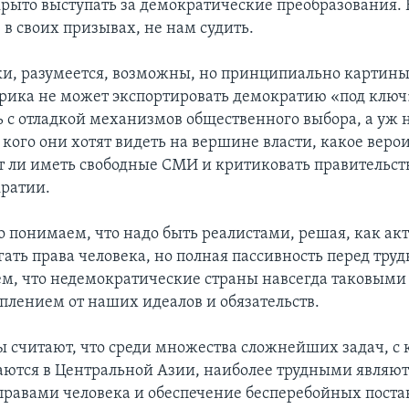
рыто выступать за демократические преобразования.
 в своих призывах, не нам судить.
и, разумеется, возможны, но принципиально картины
рика не может экспортировать демократию «под ключ
ь с отладкой механизмов общественного выбора, а уж
 кого они хотят видеть на вершине власти, какое вер
ят ли иметь свободные СМИ и критиковать правительств
ратии.
 понимаем, что надо быть реалистами, решая, как ак
ать права человека, но полная пассивность перед тру
ем, что недемократические страны навсегда таковыми 
уплением от наших идеалов и обязательств.
 считают, что среди множества сложнейших задач, с
ются в Центральной Азии, наиболее трудными являю
правами человека и обеспечение бесперебойных поста