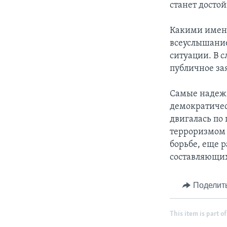
станет достой
Какими именн
всеуслышание
ситуации. В с
публичное за
Самые надежн
демократичес
двигалась по 
терроризмом 
борьбе, еще р
составляющих
Поделит
This item is part of