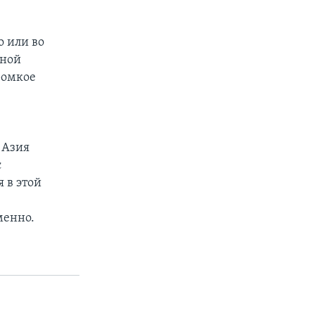
о или во
тной
ромкое
 Азия
с
 в этой
менно.