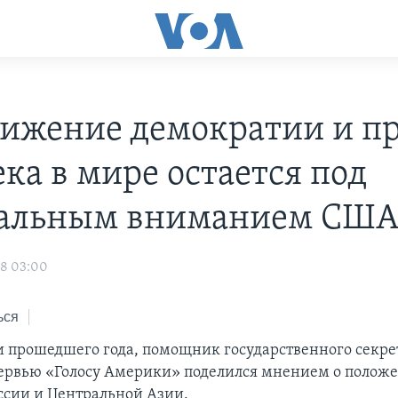
ижение демократии и п
ка в мире остается под
альным вниманием СШ
08 03:00
ься
и прошедшего года, помощник государственного секре
ервью «Голосу Америки» поделился мнением о полож
оссии и Центральной Азии.