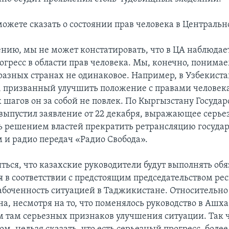
ожете сказать о состоянии прав человека в Центральн
нию, мы не может констатировать, что в ЦА наблюдае
огресс в области прав человека. Мы, конечно, понимае
разных странах не одинаковое. Например, в Узбекиста
, призванный улучшить положение с правами человека
 шагов он за собой не повлек. По Кыргызстану Госуда
выпустил заявление от 22 декабря, выражающее серь
ь решением властей прекратить ретрансляцию госуд
 и радио передач «Радио Свобода».
ться, что казахские руководители будут выполнять обя
я в соответствии с предстоящим председательством ре
забоченность ситуацией в Таджикистане. Относительно
а, несмотря на то, что поменялось руководство в Ашх
м там серьезных признаков улучшения ситуации. Так ч