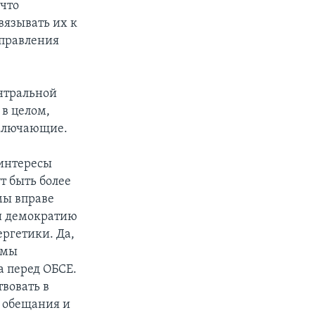
 что
вязывать их к
аправления
ентральной
в целом,
сключающие.
 интересы
т быть более
мы вправе
ли демократию
ергетики. Да,
 мы
а перед ОБСЕ.
твовать в
е обещания и