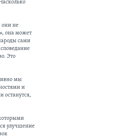
 Насколько
 они не
», она может
 народы сами
оисповедание
о. Это
тивно мы
дностями и
и останутся,
 которыми
тся улучшение
вок