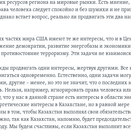
их ресурсов региона на мировые рынки. Есть мнение,
рава человека следует спокойно и без шумихи и не при
днако встает вопрос, реально ли продвигать эти два н
их частях мира США имеют те же интересы, что и в Ц
жение демократии, развитие энергобазы и экономики 
, противостояние терроризму. Эти задачи не взаимои
жды продвигать одни интересы, жертвуя другими. Все
игаться одновременно. Естественно, одни задачи могу
, другие – менее, но это не значит, что о последних 
ь. Нельзя, например, игнорировать права человека и
, что у нас в данной стране есть интересы в области эн
ергетические интересы в Казахстане, но в равной мере
ны в том, чтобы Казахстан выполнял свои обязательств
жно, так как Казахстан, напомню, будет председательс
году. Мы будем счастливы, если Казахстан выполнит вс