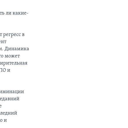
ть ли какие-
т регресс в
ент
ии. Динамика
это может
сширительная
НПО и
криминации
недавний
е
следний
о и