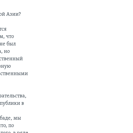
ой Азии?
тся
м, что
не был
, но
рственный
езную
арственными
зательства,
спублики в
абаде, мы
то, по