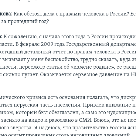
кова:
Как обстоят дела с правами человека в России? Ес
 за прошедший год?
:
К сожалению, с начала этого года в России происходи
ласти. В феврале 2009 года Государственный департам
жегодный детальный отчет по правам человека в Росс
и вызывает у меня беспокойство, трудно сказать, куда 
стности, пересмотр статьи об «измене родине», ее ра
с сильно пугает. Оказывается серьезное давление на 
омического кризиса есть основания полагать, что дис
гаться нерусская часть населения. Привлек внимание 
жиком, который был обезглавлен, а само это чудовищно
заснято на видео и разослано в СМИ. Боюсь, это не по
ого зверства. Я надеюсь, что правительство России ясн
но осудит проявления столь чудовищных злодеяний.