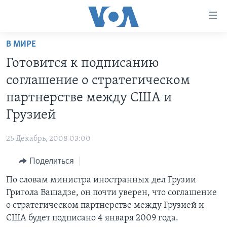
Линки
доступности
Перейти
В МИРЕ
на
ГЛАВНОЕ
Готовится к подписанию
основной
ПРОГРАММЫ
контент
соглашение о стратегическом
ПРОЕКТЫ
Перейти
АМЕРИКА
партнерстве между США и
к
ЭКСПЕРТИЗА
НОВОСТИ ЗА МИНУТУ
УЧИМ АНГЛИЙСКИЙ
Грузией
основной
ИНТЕРВЬЮ
ИТОГИ
НАША АМЕРИКАНСКАЯ ИСТОРИЯ
навигации
25 Декабрь, 2008 03:00
Перейти
ФАКТЫ ПРОТИВ ФЕЙКОВ
ПОЧЕМУ ЭТО ВАЖНО?
А КАК В АМЕРИКЕ?
в
Поделиться
ЗА СВОБОДУ ПРЕССЫ
ДИСКУССИЯ VOA
АРТЕФАКТЫ
поиск
По словам министра иностранных дел Грузии
УЧИМ АНГЛИЙСКИЙ
ДЕТАЛИ
АМЕРИКАНСКИЕ ГОРОДКИ
Григола Вашадзе, он почти уверен, что соглашение
ВИДЕО
НЬЮ-ЙОРК NEW YORK
ТЕСТЫ
о стратегическом партнерстве между Грузией и
США будет подписано 4 января 2009 года.
ПОДПИСКА НА НОВОСТИ
АМЕРИКА. БОЛЬШОЕ ПУТЕШЕСТВИЕ