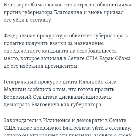
В четверг Обама сказал, что потрясен обвинениями
Learning English
против губернатора Благоевича и вновь призвал
его уйти в отставку.
СОЦИАЛЬНЫЕ СЕТИ
Федеральная прокуратура обвиняет губернатора в
попытке получить взятки за назначение
определенного кандидата на освободившееся
Языки
место, которое занимал в Сенате США Барак Обама
до его избрания президентом.
Генеральный прокурор штата Иллинойс Лиса
Мадиган сообщила о том, что готова просить
Верховный Суд штата дисквалифицировать
демократа Благоевича как губернатора.
Законодатели в Иллинойсе и демократы в Сенате
США также призывают Благоевича уйти в отставку,
однако он игнорирует эти призывы, заявляя о своей