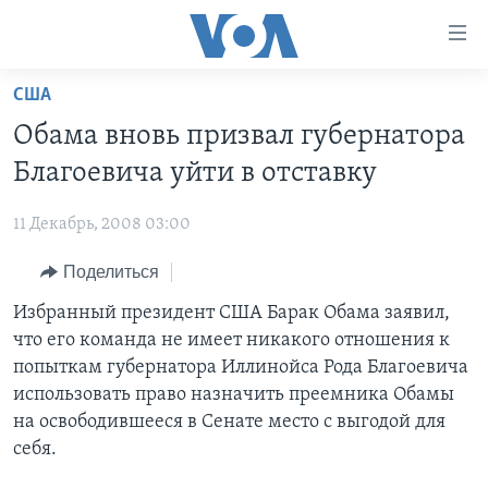
Линки
доступности
Перейти
США
на
ГЛАВНОЕ
Обама вновь призвал губернатора
основной
ПРОГРАММЫ
контент
Благоевича уйти в отставку
ПРОЕКТЫ
Перейти
АМЕРИКА
к
11 Декабрь, 2008 03:00
ЭКСПЕРТИЗА
НОВОСТИ ЗА МИНУТУ
УЧИМ АНГЛИЙСКИЙ
основной
Поделиться
ИНТЕРВЬЮ
ИТОГИ
НАША АМЕРИКАНСКАЯ ИСТОРИЯ
навигации
Перейти
ФАКТЫ ПРОТИВ ФЕЙКОВ
Избранный президент США Барак Обама заявил,
ПОЧЕМУ ЭТО ВАЖНО?
А КАК В АМЕРИКЕ?
в
что его команда не имеет никакого отношения к
ЗА СВОБОДУ ПРЕССЫ
ДИСКУССИЯ VOA
АРТЕФАКТЫ
поиск
попыткам губернатора Иллинойса Рода Благоевича
УЧИМ АНГЛИЙСКИЙ
ДЕТАЛИ
АМЕРИКАНСКИЕ ГОРОДКИ
использовать право назначить преемника Обамы
на освободившееся в Сенате место с выгодой для
ВИДЕО
НЬЮ-ЙОРК NEW YORK
ТЕСТЫ
себя.
ПОДПИСКА НА НОВОСТИ
АМЕРИКА. БОЛЬШОЕ ПУТЕШЕСТВИЕ