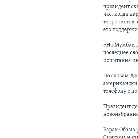
президент ска
час, когда н
террористов,
его поддержи
«На Мумбаи н
последнее сло
испытания ин
По словам Дж
американским
телефону с 
Президент до
новоизбранно
Барак Обама 
Сингхом и зав