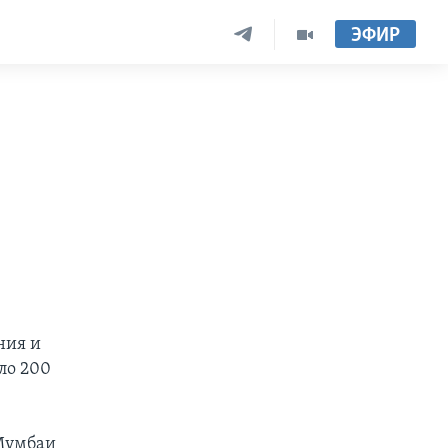
ЭФИР
ния и
ло 200
 Мумбаи