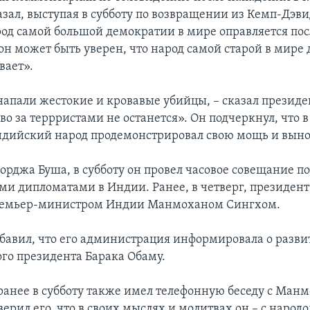
зал, выступая в субботу по возвращении из Кемп-Дэвид
арод самой большой демократии в мире оправляется по
 он может быть уверен, что народ самой старой в мире
вает».
апали жестокие и кровавые убийцы, – сказал президе
во за террристами не останется». Он подчеркнул, что в
дийский народ продемонстрировал свою мощь и выно
орджа Буша, в субботу он провел часовое совещание по
и дипломатами в Индии. Ранее, в четверг, президент 
премьер-министром Индии Манмоханом Сингхом.
бавил, что его администрация информировала о разв
го президента Барака Обаму.
ранее в субботу также имел телефонную беседу с Ман
ерил его, что в своих мыслях и молитвах он – с народ