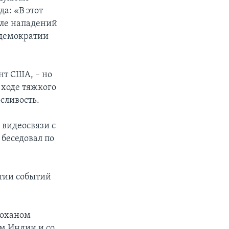
а: «В этот
сле нападений
 демократии
нт США, – но
 ходе тяжкого
сливость.
 видеосвязи с
беседовал по
итии событий
моханом
ом Индии и со