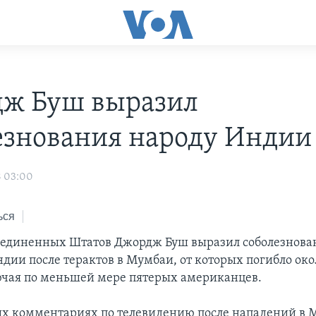
ж Буш выразил
езнования народу Индии
8 03:00
ься
единенных Штатов Джордж Буш выразил соболезнова
дии после терактов в Мумбаи, от которых погибло око
ючая по меньшей мере пятерых американцев.
ых комментариях по телевидению после нападений в