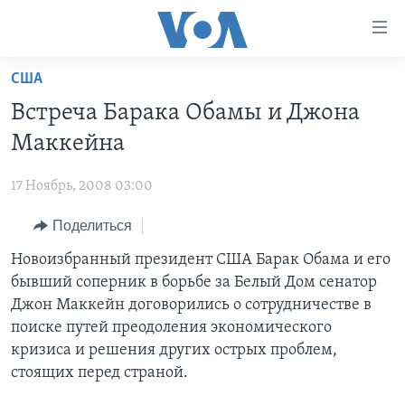
Линки
доступности
Перейти
США
на
ГЛАВНОЕ
Встреча Барака Обамы и Джона
основной
ПРОГРАММЫ
контент
Маккейна
ПРОЕКТЫ
Перейти
АМЕРИКА
к
17 Ноябрь, 2008 03:00
ЭКСПЕРТИЗА
НОВОСТИ ЗА МИНУТУ
УЧИМ АНГЛИЙСКИЙ
основной
Поделиться
ИНТЕРВЬЮ
ИТОГИ
НАША АМЕРИКАНСКАЯ ИСТОРИЯ
навигации
Перейти
ФАКТЫ ПРОТИВ ФЕЙКОВ
Новоизбранный президент США Барак Обама и его
ПОЧЕМУ ЭТО ВАЖНО?
А КАК В АМЕРИКЕ?
в
бывший соперник в борьбе за Белый Дом сенатор
ЗА СВОБОДУ ПРЕССЫ
ДИСКУССИЯ VOA
АРТЕФАКТЫ
поиск
Джон Маккейн договорились о сотрудничестве в
УЧИМ АНГЛИЙСКИЙ
ДЕТАЛИ
АМЕРИКАНСКИЕ ГОРОДКИ
поиске путей преодоления экономического
кризиса и решения других острых проблем,
ВИДЕО
НЬЮ-ЙОРК NEW YORK
ТЕСТЫ
стоящих перед страной.
ПОДПИСКА НА НОВОСТИ
АМЕРИКА. БОЛЬШОЕ ПУТЕШЕСТВИЕ