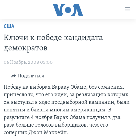
Линки
доступности
Перейти
США
на
ГЛАВНОЕ
Ключи к победе кандидата
основной
ПРОГРАММЫ
контент
демократов
ПРОЕКТЫ
Перейти
АМЕРИКА
к
06 Ноябрь, 2008 03:00
ЭКСПЕРТИЗА
НОВОСТИ ЗА МИНУТУ
УЧИМ АНГЛИЙСКИЙ
основной
Поделиться
ИНТЕРВЬЮ
ИТОГИ
НАША АМЕРИКАНСКАЯ ИСТОРИЯ
навигации
Перейти
ФАКТЫ ПРОТИВ ФЕЙКОВ
Победу на выборах Бараку Обаме, без сомнения,
ПОЧЕМУ ЭТО ВАЖНО?
А КАК В АМЕРИКЕ?
в
принесло то, что его идеи, за реализацию которых
ЗА СВОБОДУ ПРЕССЫ
ДИСКУССИЯ VOA
АРТЕФАКТЫ
поиск
он выступал в ходе предвыборной кампании, были
УЧИМ АНГЛИЙСКИЙ
ДЕТАЛИ
АМЕРИКАНСКИЕ ГОРОДКИ
понятны и близки многим американцам. В
результате 4 ноября Барак Обама получил в два
ВИДЕО
НЬЮ-ЙОРК NEW YORK
ТЕСТЫ
раза больше голосов выборщиков, чем его
ПОДПИСКА НА НОВОСТИ
АМЕРИКА. БОЛЬШОЕ ПУТЕШЕСТВИЕ
соперник Джон Маккейн.