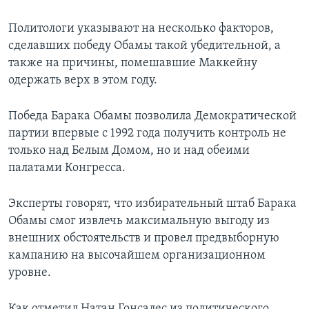
Learning English
Политологи указывают на несколько факторов,
сделавших победу Обамы такой убедительной, а
СОЦИАЛЬНЫЕ СЕТИ
также на причины, помешавшие Маккейну
одержать верх в этом году.
Победа Барака Обамы позволила Демократической
Языки
партии впервые с 1992 года получить контроль не
только над Белым Домом, но и над обеими
палатами Конгресса.
Эксперты говорят, что избирательный штаб Барака
Обамы смог извлечь максимальную выгоду из
внешних обстоятельств и провел предвыборную
кампанию на высочайшем организационном
уровне.
Как отметил Натан Гонсалес из политического