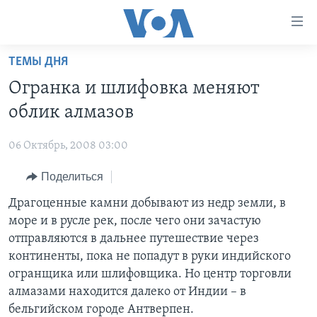
Линки
доступности
Перейти
ТЕМЫ ДНЯ
на
ГЛАВНОЕ
Огранка и шлифовка меняют
основной
ПРОГРАММЫ
контент
облик алмазов
ПРОЕКТЫ
Перейти
АМЕРИКА
к
06 Октябрь, 2008 03:00
ЭКСПЕРТИЗА
НОВОСТИ ЗА МИНУТУ
УЧИМ АНГЛИЙСКИЙ
основной
Поделиться
ИНТЕРВЬЮ
ИТОГИ
НАША АМЕРИКАНСКАЯ ИСТОРИЯ
навигации
Перейти
ФАКТЫ ПРОТИВ ФЕЙКОВ
Драгоценные камни добывают из недр земли, в
ПОЧЕМУ ЭТО ВАЖНО?
А КАК В АМЕРИКЕ?
в
море и в русле рек, после чего они зачастую
ЗА СВОБОДУ ПРЕССЫ
ДИСКУССИЯ VOA
АРТЕФАКТЫ
поиск
отправляются в дальнее путешествие через
УЧИМ АНГЛИЙСКИЙ
ДЕТАЛИ
АМЕРИКАНСКИЕ ГОРОДКИ
континенты, пока не попадут в руки индийского
огранщика или шлифовщика. Но центр торговли
ВИДЕО
НЬЮ-ЙОРК NEW YORK
ТЕСТЫ
алмазами находится далеко от Индии – в
ПОДПИСКА НА НОВОСТИ
АМЕРИКА. БОЛЬШОЕ ПУТЕШЕСТВИЕ
бельгийском городе Антверпен.