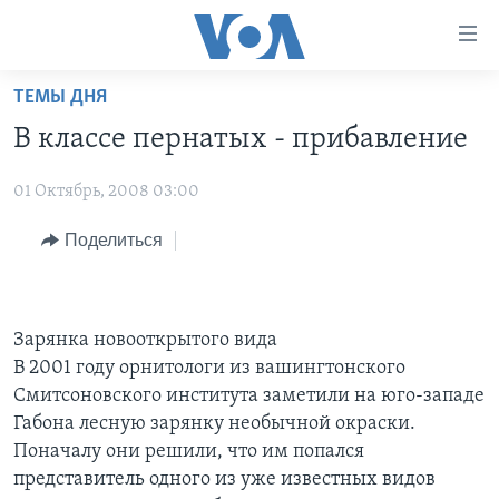
Линки
доступности
Перейти
ТЕМЫ ДНЯ
на
ГЛАВНОЕ
В классе пернатых - прибавление
основной
ПРОГРАММЫ
контент
01 Октябрь, 2008 03:00
ПРОЕКТЫ
Перейти
АМЕРИКА
к
ЭКСПЕРТИЗА
Поделиться
НОВОСТИ ЗА МИНУТУ
УЧИМ АНГЛИЙСКИЙ
основной
ИНТЕРВЬЮ
ИТОГИ
НАША АМЕРИКАНСКАЯ ИСТОРИЯ
навигации
Перейти
ФАКТЫ ПРОТИВ ФЕЙКОВ
ПОЧЕМУ ЭТО ВАЖНО?
А КАК В АМЕРИКЕ?
в
Зарянка новооткрытого вида
ЗА СВОБОДУ ПРЕССЫ
ДИСКУССИЯ VOA
АРТЕФАКТЫ
поиск
В 2001 году орнитологи из вашингтонского
Смитсоновского института заметили на юго-западе
УЧИМ АНГЛИЙСКИЙ
ДЕТАЛИ
АМЕРИКАНСКИЕ ГОРОДКИ
Габона лесную зарянку необычной окраски.
ВИДЕО
НЬЮ-ЙОРК NEW YORK
ТЕСТЫ
Поначалу они решили, что им попался
представитель одного из уже известных видов
ПОДПИСКА НА НОВОСТИ
АМЕРИКА. БОЛЬШОЕ ПУТЕШЕСТВИЕ