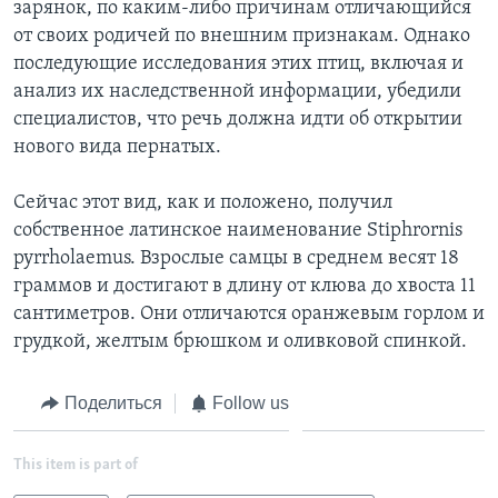
зарянок, по каким-либо причинам отличающийся
от своих родичей по внешним признакам. Однако
Learning English
последующие исследования этих птиц, включая и
анализ их наследственной информации, убедили
СОЦИАЛЬНЫЕ СЕТИ
специалистов, что речь должна идти об открытии
нового вида пернатых.
Сейчас этот вид, как и положено, получил
Языки
собственное латинское наименование Stiphrornis
pyrrholaemus. Взрослые самцы в среднем весят 18
граммов и достигают в длину от клюва до хвоста 11
сантиметров. Они отличаются оранжевым горлом и
грудкой, желтым брюшком и оливковой спинкой.
Поделиться
Follow us
This item is part of