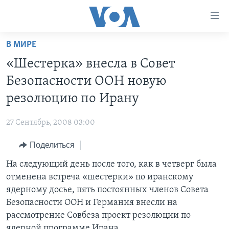
Линки
доступности
Перейти
В МИРЕ
на
ГЛАВНОЕ
«Шестерка» внесла в Совет
основной
ПРОГРАММЫ
контент
Безопасности ООН новую
ПРОЕКТЫ
Перейти
АМЕРИКА
резолюцию по Ирану
к
ЭКСПЕРТИЗА
НОВОСТИ ЗА МИНУТУ
УЧИМ АНГЛИЙСКИЙ
основной
27 Сентябрь, 2008 03:00
ИНТЕРВЬЮ
ИТОГИ
НАША АМЕРИКАНСКАЯ ИСТОРИЯ
навигации
Перейти
Поделиться
ФАКТЫ ПРОТИВ ФЕЙКОВ
ПОЧЕМУ ЭТО ВАЖНО?
А КАК В АМЕРИКЕ?
в
На следующий день после того, как в четверг была
ЗА СВОБОДУ ПРЕССЫ
ДИСКУССИЯ VOA
АРТЕФАКТЫ
поиск
отменена встреча «шестерки» по иранскому
УЧИМ АНГЛИЙСКИЙ
ДЕТАЛИ
АМЕРИКАНСКИЕ ГОРОДКИ
ядерному досье, пять постоянных членов Совета
ВИДЕО
Безопасности ООН и Германия внесли на
НЬЮ-ЙОРК NEW YORK
ТЕСТЫ
рассмотрение Совбеза проект резолюции по
ПОДПИСКА НА НОВОСТИ
АМЕРИКА. БОЛЬШОЕ ПУТЕШЕСТВИЕ
ядерной программе Ирана.