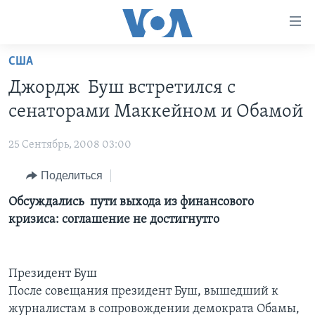
Линки
доступности
Перейти
США
на
ГЛАВНОЕ
Джордж Буш встретился с
основной
ПРОГРАММЫ
контент
сенаторами Маккейном и Обамой
ПРОЕКТЫ
Перейти
АМЕРИКА
к
25 Сентябрь, 2008 03:00
ЭКСПЕРТИЗА
НОВОСТИ ЗА МИНУТУ
УЧИМ АНГЛИЙСКИЙ
основной
Поделиться
ИНТЕРВЬЮ
ИТОГИ
НАША АМЕРИКАНСКАЯ ИСТОРИЯ
навигации
Перейти
ФАКТЫ ПРОТИВ ФЕЙКОВ
Обсуждались пути выхода из финансового
ПОЧЕМУ ЭТО ВАЖНО?
А КАК В АМЕРИКЕ?
в
кризиса: соглашение не достигнутго
ЗА СВОБОДУ ПРЕССЫ
ДИСКУССИЯ VOA
АРТЕФАКТЫ
поиск
УЧИМ АНГЛИЙСКИЙ
ДЕТАЛИ
АМЕРИКАНСКИЕ ГОРОДКИ
Президент Буш
ВИДЕО
НЬЮ-ЙОРК NEW YORK
ТЕСТЫ
После совещания президент Буш, вышедший к
ПОДПИСКА НА НОВОСТИ
АМЕРИКА. БОЛЬШОЕ ПУТЕШЕСТВИЕ
журналистам в сопровождении демократа Обамы,