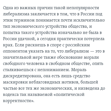
Одна из важных причин такой непопулярности
Learning English
либерализма заключается в том, что в России под
этим термином понимается почти исключительно
СОЦИАЛЬНЫЕ СЕТИ
тип экономического устройства общества, и
попытка такого устройства изначально не была в
России удачной, а сегодня практически потерпела
крах. Если рискнешь в споре с российским
Языки
оппонентом указать на то, что либерализм — это в
значительной мере также обоснование морали
свободного человека в свободном обществе, опять
сталкиваешься с непониманием. Мораль
дискредитирована, она есть лишь средство
маскировки неблаговидных мотивов, большей
частью все тех же экономических, и низведена до
кодекса так называемой «политической
корректности».