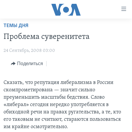
Линки
доступности
Перейти
ТЕМЫ ДНЯ
на
ГЛАВНОЕ
Проблема суверенитета
основной
ПРОГРАММЫ
контент
24 Сентябрь, 2008 03:00
ПРОЕКТЫ
Перейти
АМЕРИКА
к
ЭКСПЕРТИЗА
Поделиться
НОВОСТИ ЗА МИНУТУ
УЧИМ АНГЛИЙСКИЙ
основной
ИНТЕРВЬЮ
ИТОГИ
НАША АМЕРИКАНСКАЯ ИСТОРИЯ
навигации
Перейти
Сказать, что репутация либерализма в России
ФАКТЫ ПРОТИВ ФЕЙКОВ
ПОЧЕМУ ЭТО ВАЖНО?
А КАК В АМЕРИКЕ?
в
скомпрометирована — значит сильно
ЗА СВОБОДУ ПРЕССЫ
ДИСКУССИЯ VOA
АРТЕФАКТЫ
поиск
преуменьшить масштабы бедствия. Слово
«либерал» сегодня нередко употребляется в
УЧИМ АНГЛИЙСКИЙ
ДЕТАЛИ
АМЕРИКАНСКИЕ ГОРОДКИ
обиходной речи на правах ругательства, а те, кто
ВИДЕО
НЬЮ-ЙОРК NEW YORK
ТЕСТЫ
его таковым не считают, стараются пользоваться
им крайне осмотрительно.
ПОДПИСКА НА НОВОСТИ
АМЕРИКА. БОЛЬШОЕ ПУТЕШЕСТВИЕ