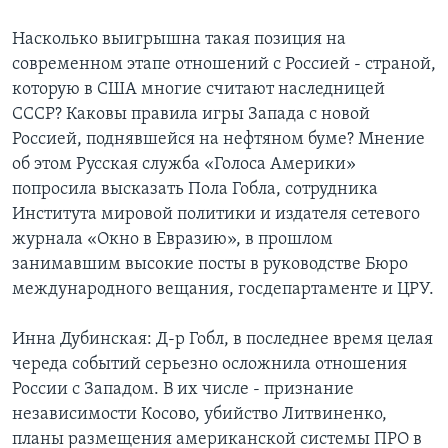
Learning English
Насколько выигрышна такая позиция на
современном этапе отношений с Россией - страной,
которую в США многие считают наследницей
СОЦИАЛЬНЫЕ СЕТИ
СССР? Каковы правила игры Запада с новой
Россией, поднявшейся на нефтяном буме? Мнение
об этом Русская служба «Голоса Америки»
Языки
попросила высказать Пола Гобла, сотрудника
Института мировой политики и издателя сетевого
журнала «Окно в Евразию», в прошлом
занимавшим высокие посты в руководстве Бюро
международного вещания, госдепартаменте и ЦРУ.
Инна Дубинская: Д-р Гобл, в последнее время целая
череда событий серьезно осложнила отношения
России с Западом. В их числе - признание
независимости Косово, убийство Литвиненко,
планы размещения американской системы ПРО в