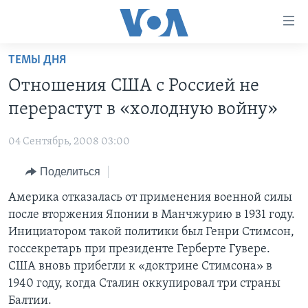
Линки
доступности
Перейти
ТЕМЫ ДНЯ
на
ГЛАВНОЕ
Отношения США с Россией не
основной
ПРОГРАММЫ
контент
перерастут в «холодную войну»
ПРОЕКТЫ
Перейти
АМЕРИКА
к
04 Сентябрь, 2008 03:00
ЭКСПЕРТИЗА
НОВОСТИ ЗА МИНУТУ
УЧИМ АНГЛИЙСКИЙ
основной
Поделиться
ИНТЕРВЬЮ
ИТОГИ
НАША АМЕРИКАНСКАЯ ИСТОРИЯ
навигации
Перейти
ФАКТЫ ПРОТИВ ФЕЙКОВ
Америка отказалась от применения военной силы
ПОЧЕМУ ЭТО ВАЖНО?
А КАК В АМЕРИКЕ?
в
после вторжения Японии в Манчжурию в 1931 году.
ЗА СВОБОДУ ПРЕССЫ
ДИСКУССИЯ VOA
АРТЕФАКТЫ
поиск
Инициатором такой политики был Генри Стимсон,
УЧИМ АНГЛИЙСКИЙ
ДЕТАЛИ
АМЕРИКАНСКИЕ ГОРОДКИ
госсекретарь при президенте Герберте Гувере.
США вновь прибегли к «доктрине Стимсона» в
ВИДЕО
НЬЮ-ЙОРК NEW YORK
ТЕСТЫ
1940 году, когда Сталин оккупировал три страны
ПОДПИСКА НА НОВОСТИ
АМЕРИКА. БОЛЬШОЕ ПУТЕШЕСТВИЕ
Балтии.