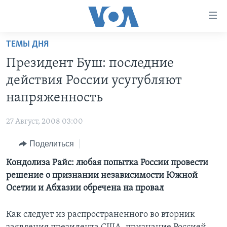
Линки
доступности
Перейти
ТЕМЫ ДНЯ
на
ГЛАВНОЕ
Президент Буш: последние
основной
ПРОГРАММЫ
контент
действия России усугубляют
ПРОЕКТЫ
Перейти
АМЕРИКА
напряженность
к
ЭКСПЕРТИЗА
НОВОСТИ ЗА МИНУТУ
УЧИМ АНГЛИЙСКИЙ
основной
27 Август, 2008 03:00
ИНТЕРВЬЮ
ИТОГИ
НАША АМЕРИКАНСКАЯ ИСТОРИЯ
навигации
Перейти
Поделиться
ФАКТЫ ПРОТИВ ФЕЙКОВ
ПОЧЕМУ ЭТО ВАЖНО?
А КАК В АМЕРИКЕ?
в
Кондолиза Райс: любая попытка России провести
ЗА СВОБОДУ ПРЕССЫ
ДИСКУССИЯ VOA
АРТЕФАКТЫ
поиск
решение о признании независимости Южной
УЧИМ АНГЛИЙСКИЙ
ДЕТАЛИ
АМЕРИКАНСКИЕ ГОРОДКИ
Осетии и Абхазии обречена на провал
ВИДЕО
НЬЮ-ЙОРК NEW YORK
ТЕСТЫ
Как следует из распространенного во вторник
ПОДПИСКА НА НОВОСТИ
АМЕРИКА. БОЛЬШОЕ ПУТЕШЕСТВИЕ