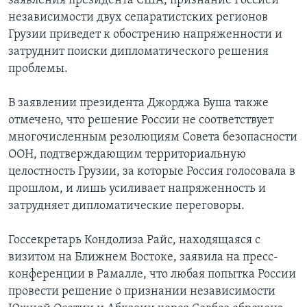
заявления президента США, признание Россией
независимости двух сепаратистских регионов
Learning English
Грузии приведет к обострению напряженности и
затруднит поиски дипломатического решения
СОЦИАЛЬНЫЕ СЕТИ
проблемы.
В заявлении президента Джорджа Буша также
отмечено, что решение России не соответствует
Языки
многочисленным резолюциям Совета безопасности
ООН, подтверждающим территориальную
целостность Грузии, за которые Россия голосовала в
прошлом, и лишь усиливает напряженность и
затрудняет дипломатические переговоры.
Госсекретарь Кондолиза Райс, находящаяся с
визитом на Ближнем Востоке, заявила на пресс-
конференции в Рамалле, что любая попытка России
провести решение о признании независимости