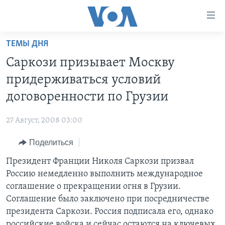
Линки
доступности
Перейти
ТЕМЫ ДНЯ
на
ГЛАВНОЕ
Саркози призывает Москву
основной
ПРОГРАММЫ
контент
придерживаться условий
ПРОЕКТЫ
Перейти
АМЕРИКА
договоренности по Грузии
к
ЭКСПЕРТИЗА
НОВОСТИ ЗА МИНУТУ
УЧИМ АНГЛИЙСКИЙ
основной
27 Август, 2008 03:00
ИНТЕРВЬЮ
ИТОГИ
НАША АМЕРИКАНСКАЯ ИСТОРИЯ
навигации
Перейти
Поделиться
ФАКТЫ ПРОТИВ ФЕЙКОВ
ПОЧЕМУ ЭТО ВАЖНО?
А КАК В АМЕРИКЕ?
в
Президент Франции Николя Саркози призвал
ЗА СВОБОДУ ПРЕССЫ
ДИСКУССИЯ VOA
АРТЕФАКТЫ
поиск
Россию немедленно выполнить международное
УЧИМ АНГЛИЙСКИЙ
ДЕТАЛИ
АМЕРИКАНСКИЕ ГОРОДКИ
соглашение о прекращении огня в Грузии.
ВИДЕО
Соглашение было заключено при посредничестве
НЬЮ-ЙОРК NEW YORK
ТЕСТЫ
президента Саркози. Россия подписала его, однако
ПОДПИСКА НА НОВОСТИ
АМЕРИКА. БОЛЬШОЕ ПУТЕШЕСТВИЕ
российские войска и сейчас остаются на ключевых