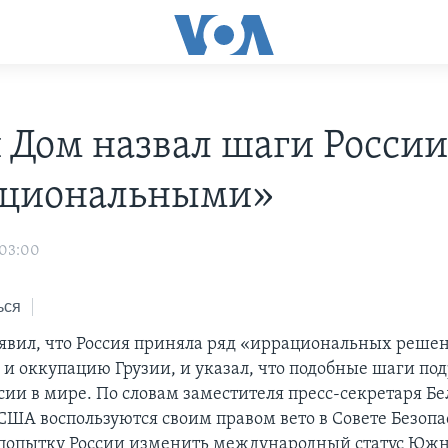
 Дом назвал шаги Росси
ациональными»
 03:00
ься
явил, что Россия приняла ряд «иррациональных реше
 и оккупацию Грузии, и указал, что подобные шаги по
сии в мире. По словам заместителя пресс-секретаря Б
 США воспользуются своим правом вето в Совете Безоп
попытку России изменить международный статус Южн