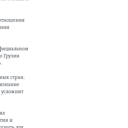
 отношения
ении
официальном
о Грузии
.
ных стран.
ризнание
 усложнит
ял
тии и
ргнуть эти