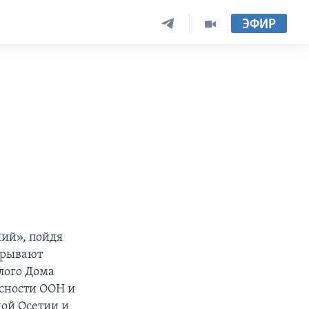
ЭФИР
и
ний», пойдя
дрывают
елого Дома
асности ООН и
ой Осетии и