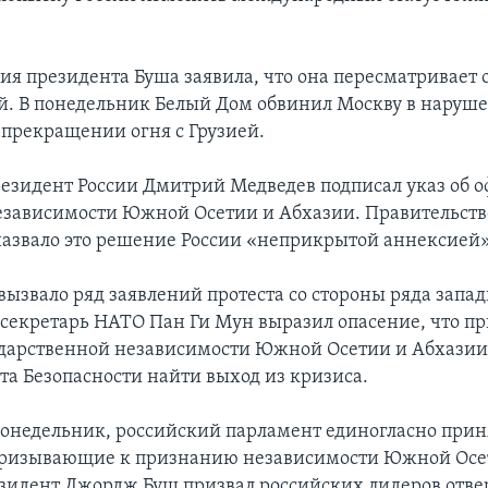
я президента Буша заявила, что она пересматривает
й. В понедельник Белый Дом обвинил Москву в наруш
 прекращении огня с Грузией.
резидент России Дмитрий Медведев подписал указ об 
зависимости Южной Осетии и Абхазии. Правительств
азвало это решение России «неприкрытой аннексией»
вызвало ряд заявлений протеста со стороны ряда запад
секретарь НАТО Пан Ги Мун выразил опасение, что п
дарственной независимости Южной Осетии и Абхазии
та Безопасности найти выход из кризиса.
понедельник, российский парламент единогласно прин
призывающие к признанию независимости Южной Осе
зидент Джордж Буш призвал российских лидеров отве