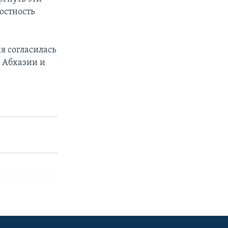
остность
я согласилась
 Абхазии и