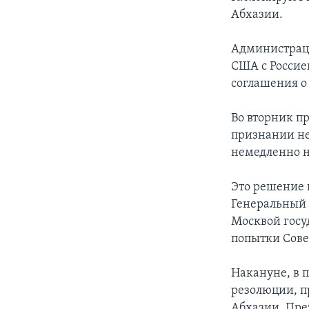
Абхазии.
Администраци
США с Россие
соглашения о
Во вторник п
признании не
немедленно н
Это решение 
Генеральный 
Москвой госу
попытки Сове
Накануне, в 
резолюции, 
Абхазии. Пре