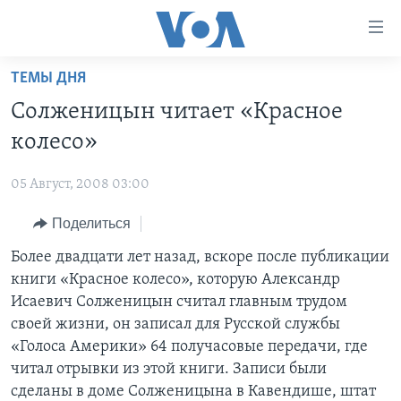
Линки
доступности
Перейти
ТЕМЫ ДНЯ
на
ГЛАВНОЕ
Солженицын читает «Красное
основной
ПРОГРАММЫ
контент
колесо»
ПРОЕКТЫ
Перейти
АМЕРИКА
к
05 Август, 2008 03:00
ЭКСПЕРТИЗА
НОВОСТИ ЗА МИНУТУ
УЧИМ АНГЛИЙСКИЙ
основной
Поделиться
ИНТЕРВЬЮ
ИТОГИ
НАША АМЕРИКАНСКАЯ ИСТОРИЯ
навигации
Перейти
ФАКТЫ ПРОТИВ ФЕЙКОВ
Более двадцати лет назад, вскоре после публикации
ПОЧЕМУ ЭТО ВАЖНО?
А КАК В АМЕРИКЕ?
в
книги «Красное колесо», которую Александр
ЗА СВОБОДУ ПРЕССЫ
ДИСКУССИЯ VOA
АРТЕФАКТЫ
поиск
Исаевич Солженицын считал главным трудом
УЧИМ АНГЛИЙСКИЙ
ДЕТАЛИ
АМЕРИКАНСКИЕ ГОРОДКИ
своей жизни, он записал для Русской службы
«Голоса Америки» 64 получасовые передачи, где
ВИДЕО
НЬЮ-ЙОРК NEW YORK
ТЕСТЫ
читал отрывки из этой книги. Записи были
ПОДПИСКА НА НОВОСТИ
АМЕРИКА. БОЛЬШОЕ ПУТЕШЕСТВИЕ
сделаны в доме Солженицына в Кавендише, штат