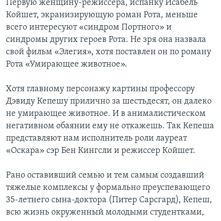
Первую женщину-режиссера, испанку Исабель
Койшет, экранизирующую роман Рота, меньше
Learning English
всего интересуют «синдром Портного» и
синдромы других героев Рота. Не зря она назвала
СОЦИАЛЬНЫЕ СЕТИ
свой фильм «Элегия», хотя поставлен он по роману
Рота «Умирающее животное».
Хотя главному персонажу картины профессору
Языки
Дэвиду Кепешу прилично за шестьдесят, он далеко
не умирающее животное. И в анималистическом
негативном обаянии ему не откажешь. Так Кепеша
представляют нам исполнитель роли лауреат
«Оскара» сэр Бен Кингсли и режиссер Койшет.
Рано оставивший семью и тем самым создавший
тяжелые комплексы у формально преуспевающего
35-летнего сына-доктора (Питер Сарсгард), Кепеш,
всю жизнь окруженный молодыми студентками,