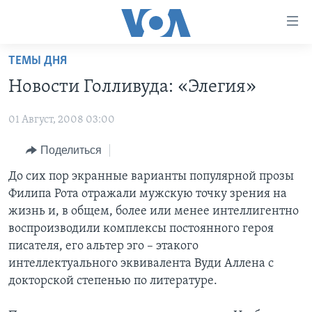
Линки
доступности
Перейти
ТЕМЫ ДНЯ
на
ГЛАВНОЕ
Новости Голливуда: «Элегия»
основной
ПРОГРАММЫ
контент
01 Август, 2008 03:00
ПРОЕКТЫ
Перейти
АМЕРИКА
к
ЭКСПЕРТИЗА
Поделиться
НОВОСТИ ЗА МИНУТУ
УЧИМ АНГЛИЙСКИЙ
основной
ИНТЕРВЬЮ
ИТОГИ
НАША АМЕРИКАНСКАЯ ИСТОРИЯ
До сих пор экранные варианты популярной прозы
навигации
Филипа Рота отражали мужскую точку зрения на
Перейти
ФАКТЫ ПРОТИВ ФЕЙКОВ
ПОЧЕМУ ЭТО ВАЖНО?
А КАК В АМЕРИКЕ?
жизнь и, в общем, более или менее интеллигентно
в
ЗА СВОБОДУ ПРЕССЫ
ДИСКУССИЯ VOA
АРТЕФАКТЫ
воспроизводили комплексы постоянного героя
поиск
писателя, его альтер эго – этакого
УЧИМ АНГЛИЙСКИЙ
ДЕТАЛИ
АМЕРИКАНСКИЕ ГОРОДКИ
интеллектуального эквивалента Вуди Аллена с
ВИДЕО
НЬЮ-ЙОРК NEW YORK
ТЕСТЫ
докторской степенью по литературе.
ПОДПИСКА НА НОВОСТИ
АМЕРИКА. БОЛЬШОЕ ПУТЕШЕСТВИЕ