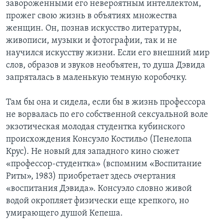
завороженными его невероятным интеллектом,
прожег свою жизнь в объятиях множества
женщин. Он, познав искусство литературы,
живописи, музыки и фотографии, так и не
научился искусству жизни. Если его внешний мир
слов, образов и звуков необъятен, то душа Дэвида
запряталась в маленькую темную коробочку.
Там бы она и сидела, если бы в жизнь профессора
не ворвалась по его собственной сексуальной воле
экзотическая молодая студентка кубинского
происхождения Консуэло Костильо (Пенелопа
Крус). Не новый для западного кино сюжет
«профессор-студентка» (вспомним «Воспитание
Риты», 1983) приобретает здесь очертания
«воспитания Дэвида». Консуэло словно живой
водой окропляет физически еще крепкого, но
умирающего душой Кепеша.