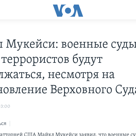
 Мукейси: военные суды
 террористов будут
лжаться, несмотря на
новление Верховного Суд
03:00
ься
атторней США Майкл Мукейси заявил, что военные су