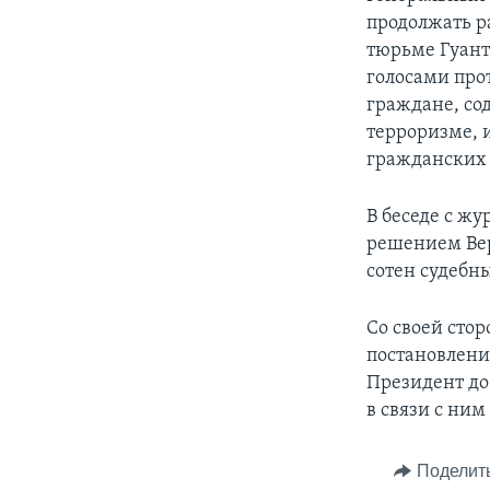
продолжать р
тюрьме Гуант
голосами про
граждане, со
терроризме, 
гражданских 
В беседе с ж
решением Верх
сотен судебн
Со своей сто
постановлению
Президент доб
в связи с ним
Поделит