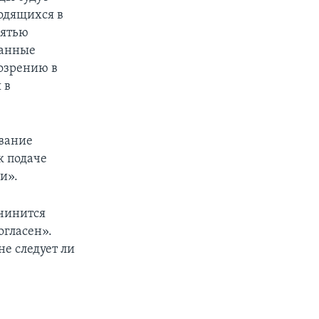
ходящихся в
Пятью
ранные
озрению в
 в
ование
к подаче
и».
дчинится
огласен».
не следует ли