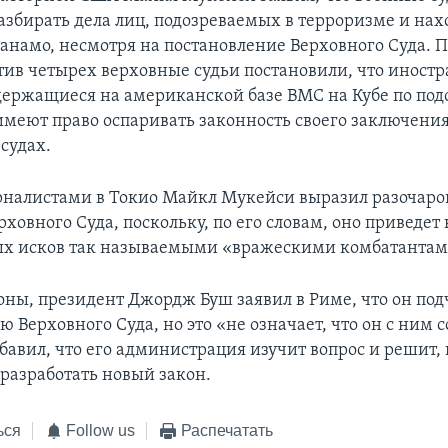
азбирать дела лиц, подозреваемых в терроризме и на
анамо, несмотря на постановление Верховного Суда. 
тив четырех верховные судьи постановили, что иност
держащиеся на американской базе ВМС на Кубе по под
имеют право оспаривать законность своего заключения
судах.
урналистами в Токио Майкл Мукейси выразил разочар
овного Суда, поскольку, по его словам, оно приведет 
ых исков так называемыми «вражескими комбатантам
роны, президент Джордж Буш заявил в Риме, что он по
 Верховного Суда, но это «не означает, что он с ним с
авил, что его администрация изучит вопрос и решит, 
 разработать новый закон.
ься
Follow us
Распечатать