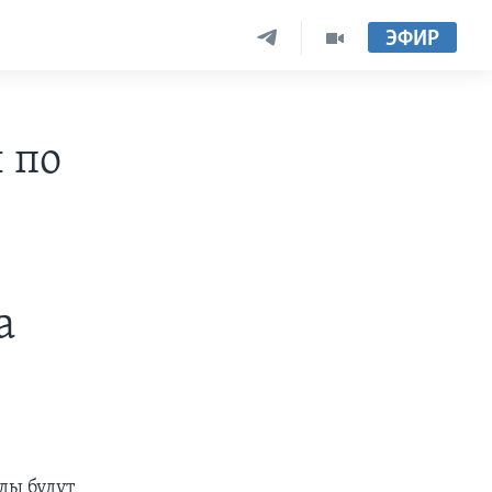
ЭФИР
 по
а
ды будут