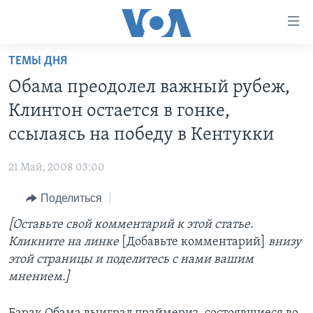
Линки
доступности
Перейти
ТЕМЫ ДНЯ
на
ГЛАВНОЕ
Обама преодолел важный рубеж,
основной
ПРОГРАММЫ
контент
Клинтон остается в гонке,
ПРОЕКТЫ
Перейти
АМЕРИКА
ссылаясь на победу в Кентукки
к
ЭКСПЕРТИЗА
НОВОСТИ ЗА МИНУТУ
УЧИМ АНГЛИЙСКИЙ
основной
21 Май, 2008 03:00
ИНТЕРВЬЮ
ИТОГИ
НАША АМЕРИКАНСКАЯ ИСТОРИЯ
навигации
Перейти
Поделиться
ФАКТЫ ПРОТИВ ФЕЙКОВ
ПОЧЕМУ ЭТО ВАЖНО?
А КАК В АМЕРИКЕ?
в
[Оставьте свой комментарий к этой статье.
ЗА СВОБОДУ ПРЕССЫ
ДИСКУССИЯ VOA
АРТЕФАКТЫ
поиск
Кликните на линке
[Добавьте комментарий]
внизу
УЧИМ АНГЛИЙСКИЙ
ДЕТАЛИ
АМЕРИКАНСКИЕ ГОРОДКИ
этой страницы и поделитесь с нами вашим
ВИДЕО
мнением.]
НЬЮ-ЙОРК NEW YORK
ТЕСТЫ
ПОДПИСКА НА НОВОСТИ
АМЕРИКА. БОЛЬШОЕ ПУТЕШЕСТВИЕ