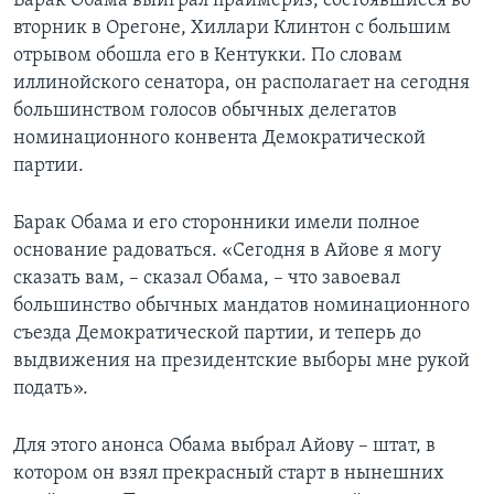
Барак Обама выиграл праймериз, состоявшиеся во
вторник в Орегоне, Хиллари Клинтон с большим
Learning English
отрывом обошла его в Кентукки. По словам
иллинойского сенатора, он располагает на сегодня
СОЦИАЛЬНЫЕ СЕТИ
большинством голосов обычных делегатов
номинационного конвента Демократической
партии.
Языки
Барак Обама и его сторонники имели полное
основание радоваться. «Сегодня в Айове я могу
сказать вам, – сказал Обама, – что завоевал
большинство обычных мандатов номинационного
съезда Демократической партии, и теперь до
выдвижения на президентские выборы мне рукой
подать».
Для этого анонса Обама выбрал Айову – штат, в
котором он взял прекрасный старт в нынешних